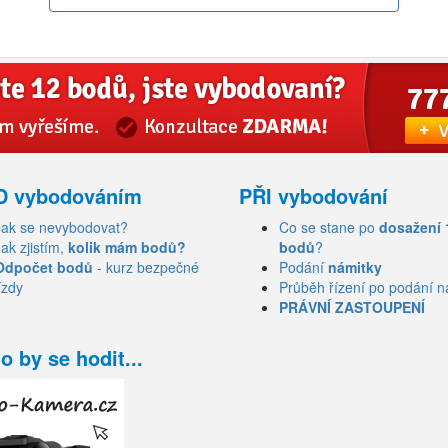
D vybodováním
PŘI vybodování
Jak se nevybodovat?
Co se stane po
dosažení 
Jak zjistím,
kolik mám bodů?
bodů
?
Odpočet bodů
- kurz bezpečné
Podání
námitky
ízdy
Průběh řízení po podání n
PRÁVNÍ ZASTOUPENÍ
o by se hodit...