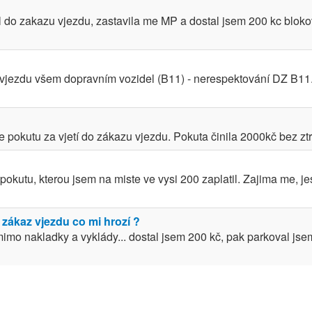
 do zakazu vjezdu, zastavila me MP a dostal jsem 200 kc blokov
 vjezdu všem dopravním vozidel (B11) - nerespektování DZ B11.
pokutu za vjetí do zákazu vjezdu. Pokuta činila 2000kč bez ztrá
okutu, kterou jsem na miste ve vysi 200 zaplatil. Zajima me, je
 zákaz vjezdu co mi hrozí ?
imo nakladky a vyklády... dostal jsem 200 kč, pak parkoval jsem