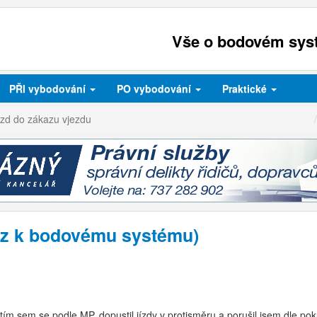
Vše o bodovém syst
PŘI
vybodování
PO
vybodování
Praktické
ezd do zákazu vjezdu
az k bodovému systému)
 tím sem se podle MP. dopustil jízdy v protisměru a porušil jsem dle 