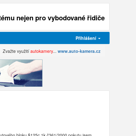
ému nejen pro vybodované řidiče
Přihlášení
Zvažte využití
autokamery
...
www.auto-kamera.cz
pokutového bloku §125c 1k.č361/2000 pokutu jsem