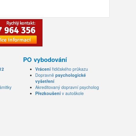
PO vybodování
12
Vrácení
řidičského průkazu
Dopravně
psychologické
vyšetření
ámitky
Akreditovaný dopravní psycholog
Přezkoušení
v autoškole