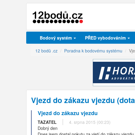
Bodový systém
PŘED vybodováním
12 bodů .cz
Poradna k bodovému systému
Vj
Vjezd do zákazu vjezdu (dot
Vjezd do zákazu vjezdu
TAZATEL
4. srpna 2015 (00:23)
Dobrý den
Dnes jsem dostal pokutu za vjetí do zákazu vjezdu