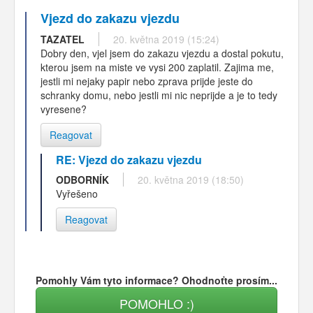
Vjezd do zakazu vjezdu
TAZATEL
20. května 2019 (15:24)
Dobry den, vjel jsem do zakazu vjezdu a dostal pokutu,
kterou jsem na miste ve vysi 200 zaplatil. Zajima me,
jestli mi nejaky papir nebo zprava prijde jeste do
schranky domu, nebo jestli mi nic neprijde a je to tedy
vyresene?
Reagovat
RE: Vjezd do zakazu vjezdu
ODBORNÍK
20. května 2019 (18:50)
Vyřešeno
Reagovat
Pomohly Vám tyto informace? Ohodnoťte prosím...
POMOHLO :)