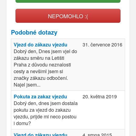
NEPOMOHLO :(
Podobné dotazy
Vjezd do zákazu vjezdu
31. července 2016
Dobrý den, Dnes jsem vjel do
zákazu směru na Letišti
Praha z důvodu neznalosti
cesty a nevšiml jsem si
značky zákazu odbočení.
Najel jsem...
Pokuta za zakaz vjezdu
20. května 2019
Dobrý den, dnes jsem dostala
pokutu za vjezd do zakazu
vjezdu, prijde mi neco postou
i domu?
Vjezd do zákazu vjezdu
4. srpna 2015