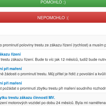
POMOHLO :)
NEPOMOHLO :(
o prominutí poloviny trestu ze zákazu řízení (rychlost) a musím 
ákazu řízení
trestu zákazu řízení. Bude to víc jak 12 měsíců, tudíž bude nutn
ní při maření
ádosti o prominutí trestu. Můj přítel je řidič z povolání a kvůl
ní při maření
st požádat o prominutí zbytku trestu při maření soudního rozhodn
ku trestu zákazu činnosti MV.
ízení motorových vozidel po dobu 24 měsíců. Byla mi naměřena