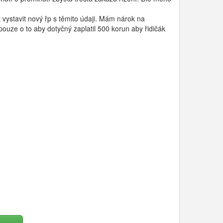
vystavit nový řp s těmito údaji. Mám nárok na
uze o to aby dotyčný zaplatil 500 korun aby řidičák