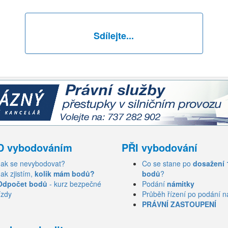
Sdílejte...
D vybodováním
PŘI vybodování
Jak se nevybodovat?
Co se stane po
dosažení 
Jak zjistím,
kolik mám bodů?
bodů
?
Odpočet bodů
- kurz bezpečné
Podání
námitky
ízdy
Průběh řízení po podání n
PRÁVNÍ ZASTOUPENÍ