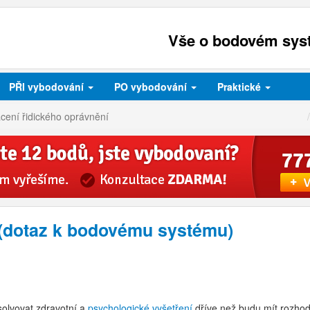
Vše o bodovém syst
PŘI
vybodování
PO
vybodování
Praktické
cení řidického oprávnění
 (dotaz k bodovému systému)
bsolvovat zdravotní a
psychologické vyšetření
dříve než budu mít rozhodn