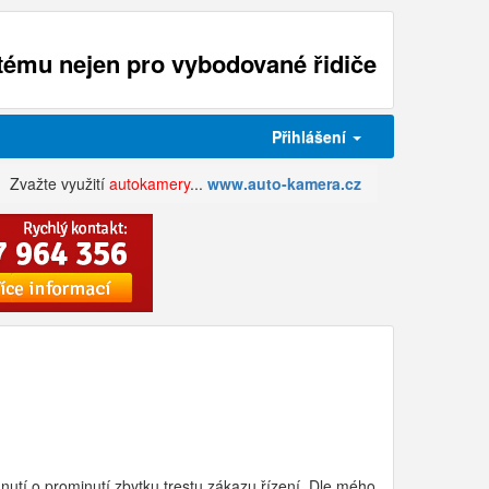
ému nejen pro vybodované řidiče
Přihlášení
Zvažte využití
autokamery
...
www.auto-kamera.cz
utí o prominutí zbytku trestu zákazu řízení. Dle mého