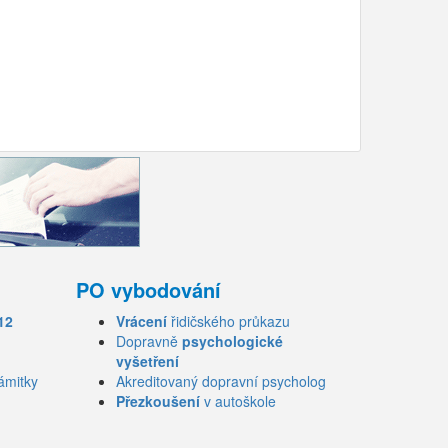
PO vybodování
12
Vrácení
řidičského průkazu
Dopravně
psychologické
vyšetření
ámitky
Akreditovaný dopravní psycholog
Přezkoušení
v autoškole