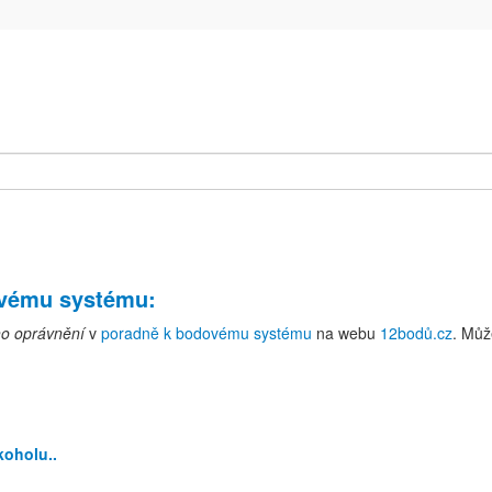
ovému systému
:
ho oprávnění
v
poradně k bodovému systému
na webu
12bodů.cz
. Můž
koholu..