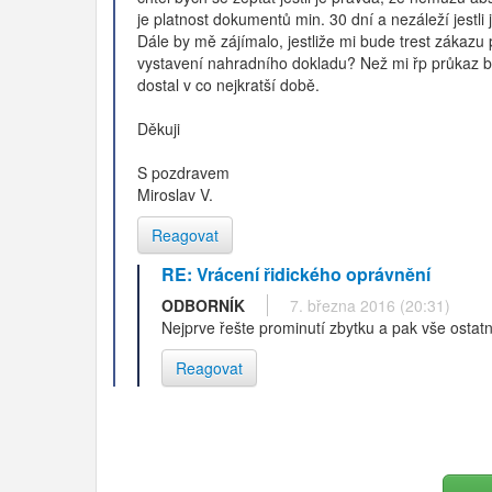
je platnost dokumentů min. 30 dní a nezáleží jestli 
Dále by mě zájímalo, jestliže mi bude trest zákaz
vystavení nahradního dokladu? Než mi řp průkaz b
dostal v co nejkratší době.
Děkuji
S pozdravem
Miroslav V.
Reagovat
RE: Vrácení řidického oprávnění
ODBORNÍK
7. března 2016 (20:31)
Nejprve řešte prominutí zbytku a pak vše ostatn
Reagovat