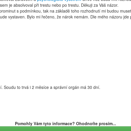
jsem je absolvoval při trestu nebo po trestu. Děkuji za Váš názor.
u prominut s podmínkou, tak na základě toho rozhodnutí mi budou muset 
ude vystaven. Bylo mi řečeno, že nárok nemám. Dle mého názoru jde po
í. Soudu to trvá i 2 měsíce a správní orgán má 30 dní.
Pomohly Vám tyto informace? Ohodnoťte prosím...