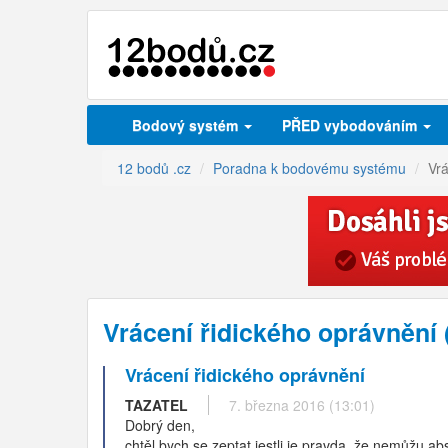
Bodový systém
PŘED vybodováním
12 bodů .cz
Poradna k bodovému systému
Vrá
Vrácení řidického oprávnění
Vrácení řidického oprávnění
TAZATEL
7. března 2016 (13:01)
Dobrý den,
chtěl bych se zeptat jestli je pravda, že nemůžu a