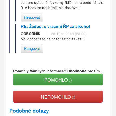
Jen pro upřesnění, vzorný řidič nemá bodů 12, ale
0. A body se neubírají, ale dostávají.
Reagovat
RE: Žádost o vracení ŘP za alkohol
ODBORNÍK
28. října 2013 (23:09)
Ne, odečet začíná běžet až po zákazu.
Reagovat
Pomohly Vám tyto informace? Ohodnoťte prosím...
POMOHLO :)
NEPOMOHLO :(
Podobné dotazy