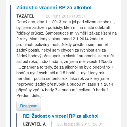
Žádost o vracení ŘP za alkohol
TAZATEL
28. října 2013 (19:35)
Dobrý den, dne 1.1.2013 jsem jel pod vlivem alkoholu ,
byl jsem zadržen policisty, kteří mi na místě odebrali
řidičský průkaz. Samosoudce mi vyměřil zákaz řízení na
2 roky. Mam tedy v planu hned 2.1 2014 žádat o
prominutí poloviny trestu.Nikdy předtím sem neměl
žádný postih, nebyl sem chycen za rychlost ani za
žádný bodový přestupek, a vlastní automobil jsem měl
asi půl roku, tudíž hádám, že jsem měl všech 12bodů
.... znamená to tedy, že za alkohol mi bylo odebráno 7
bodů a nyní bych měl mít 5 bodů.... nyní tedy rok
neřídím - počítá se tento rok, jako rok za který jsme
neprovedl žádný přestupek a budou mi zase 1.1 2014
připsány zpět 4 body ? a budu mít celkem 9 bodů ?
Předem děkuji.
Reagovat
RE: Žádost o vracení ŘP za alkohol
UŽIVATEL A
26. listopadu 2013 (20:01)