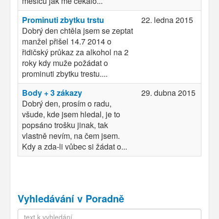
měsíců jak mě čekalo...
Prominuti zbytku trstu
22. ledna 2015
Dobrý den chtěla jsem se zeptat
manžel přišel 14.7 2014 o
řidičský průkaz za alkohol na 2
roky kdy muže požádat o
prominuti zbytku trestu....
Body + 3 zákazy
29. dubna 2015
Dobrý den, prosím o radu,
všude, kde jsem hledal, je to
popsáno trošku jinak, tak
vlastně nevím, na čem jsem.
Kdy a zda-li vůbec si žádat o...
Vyhledávání v Poradně