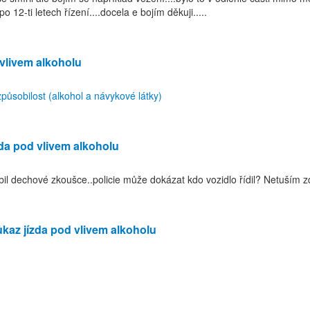
 12-ti letech řízení....docela e bojím děkuji.....
 vlivem alkoholu
způsobilost (alkohol a návykové látky)
zda pod vlivem alkoholu
robil dechové zkoušce..policie může dokázat kdo vozidlo řídil? Netuším
ůkaz jízda pod vlivem alkoholu