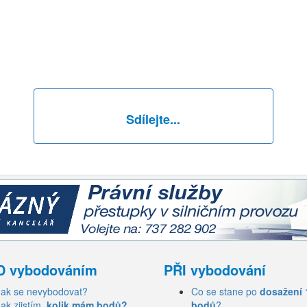
Sdílejte...
D vybodováním
PŘI vybodování
Jak se nevybodovat?
Co se stane po
dosažení 
Jak zjistím,
kolik mám bodů?
bodů
?