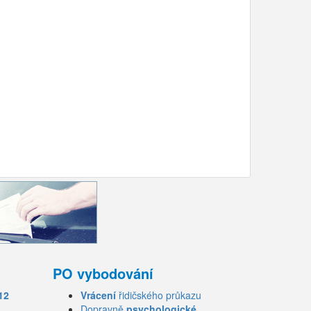
PO vybodování
12
Vrácení
řidičského průkazu
Dopravně
psychologické