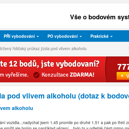
Vše o bodovém syst
PŘI
vybodování
PO
vybodování
Praktické
ržený řidičský průkaz jízda pod vlivem alkoholu
zda pod vlivem alkoholu (dotaz k bod
livem alkoholu
í vozidla...nadychal jsem 1,45 promile po druhé 1,51 a pak po třetí z
mířil ale bojím se například vězení....bylo to v odlehlé části mimo měs