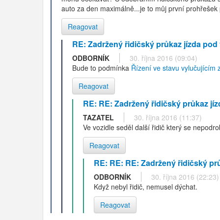
auto za den maximálně...je to můj první prohřešek po
Reagovat
RE: Zadržený řidičský průkaz jízda pod
ODBORNÍK
30. října 2016 (09:04)
Bude to podmínka
Řízení ve stavu vylučujícím 
Reagovat
RE: RE: Zadržený řidičský průkaz jí
TAZATEL
30. října 2016 (11:37)
Ve vozidle seděl další řidič který se nepod
Reagovat
RE: RE: RE: Zadržený řidičský pr
ODBORNÍK
30. října 2016 (22:23)
Když nebyl řidič, nemusel dýchat.
Reagovat