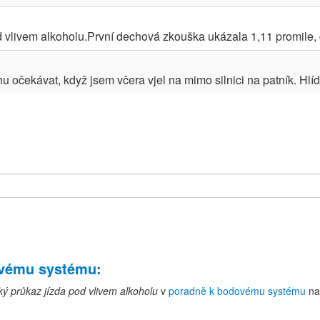
vlivem alkoholu.První dechová zkouška ukázala 1,11 promile, dru
u očekávat, když jsem včera vjel na mimo silnici na patník. Hlíd
ovému systému
:
ký průkaz jízda pod vlivem alkoholu
v
poradně k bodovému systému
na