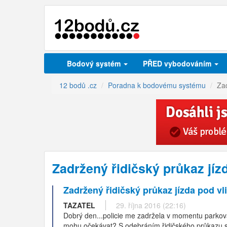
Bodový systém
PŘED vybodováním
12 bodů .cz
Poradna k bodovému systému
Zad
Zadržený řidičský průkaz jí
Zadržený řidičský průkaz jízda pod v
TAZATEL
29. října 2016 (22:16)
Dobrý den...policie me zadržela v momentu parkován
mohu očekávat? S odebráním řidičského průkazu se s