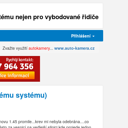
ému nejen pro vybodované řidiče
Přihlášení
Zvažte využití
autokamery
...
www.auto-kamera.cz
ovému systému)
novu 1.45 promile...krev mi nebyla odebrána....co
to za vesnicí na vedlejší silnici kde projede jedno