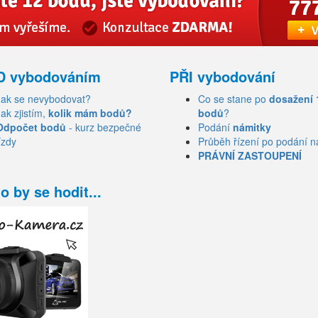
D vybodováním
PŘI vybodování
Jak se nevybodovat?
Co se stane po
dosažení 
Jak zjistím,
kolik mám bodů?
bodů
?
Odpočet bodů
- kurz bezpečné
Podání
námitky
ízdy
Průběh řízení po podání n
PRÁVNÍ ZASTOUPENÍ
o by se hodit...