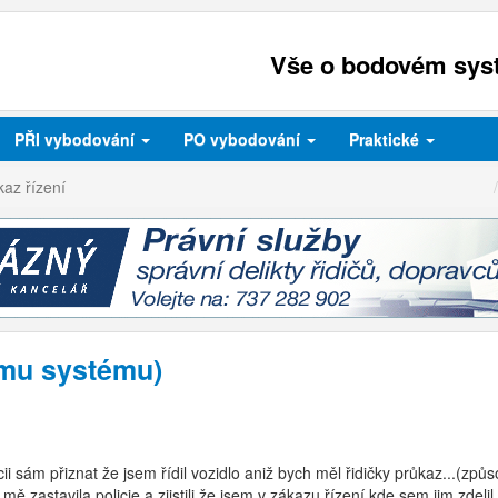
Vše o bodovém syst
PŘI
vybodování
PO
vybodování
Praktické
az řízení
ému systému)
cii sám přiznat že jsem řídil vozidlo aniž bych měl řidičky průkaz...(z
ě zastavila policie a zjistili že jsem v zákazu řízení kde sem jim zde