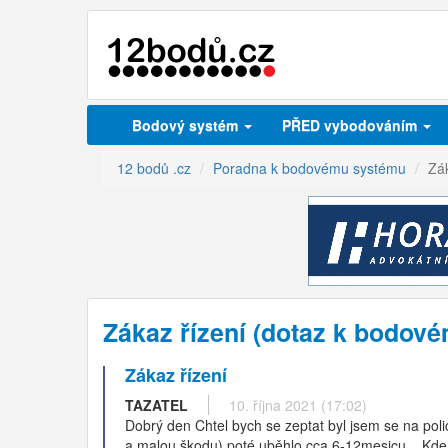
Bodový systém
PŘED vybodováním
12 bodů .cz
Poradna k bodovému systému
Zák
Zákaz řízení (dotaz k bodov
Zákaz řízení
TAZATEL
10. října 2021 (17:02)
Dobrý den Chtel bych se zeptat byl jsem se na poli
a malou škodu) poté uběhlo cca 6-12mesicu... Kde m