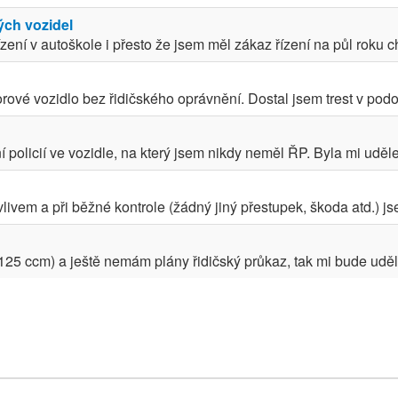
ých vozidel
zení v autoškole i přesto že jsem měl zákaz řízení na půl roku ch
orové vozidlo bez řidičského oprávnění. Dostal jsem trest v podo
 policií ve vozidle, na který jsem nikdy neměl ŘP. Byla mi uděle
ivem a při běžné kontrole (žádný jiný přestupek, škoda atd.) j
(125 ccm) a ještě nemám plány řidičský průkaz, tak mi bude uděle