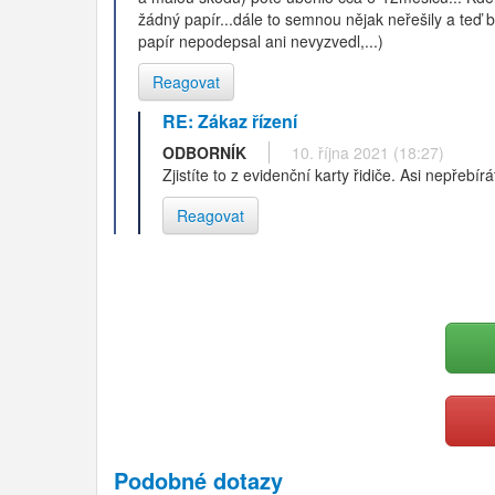
žádný papír...dále to semnou nějak neřešily a teď b
papír nepodepsal ani nevyzvedl,...)
Reagovat
RE: Zákaz řízení
ODBORNÍK
10. října 2021 (18:27)
Zjistíte to z evidenční karty řidiče. Asi nepřeb
Reagovat
Podobné dotazy