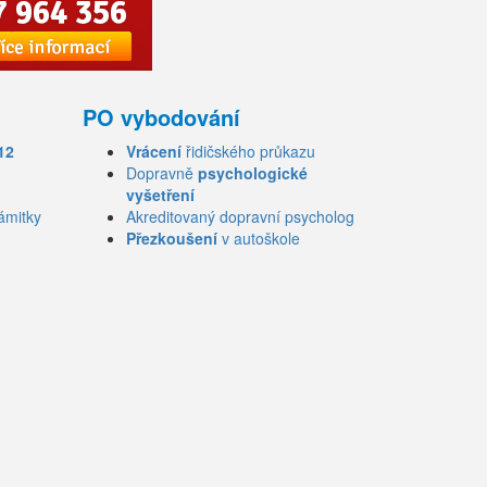
PO vybodování
12
Vrácení
řidičského průkazu
Dopravně
psychologické
vyšetření
ámitky
Akreditovaný dopravní psycholog
Přezkoušení
v autoškole