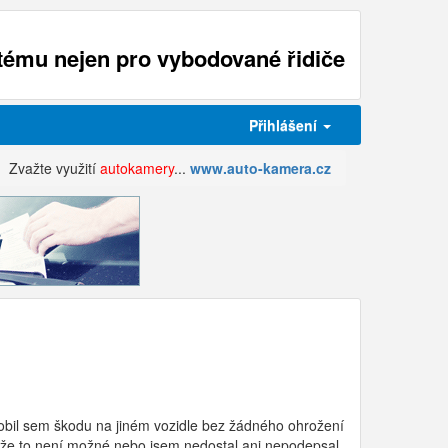
ému nejen pro vybodované řidiče
Přihlášení
Zvažte využití
autokamery
...
www.auto-kamera.cz
působil sem škodu na jiném vozidle bez žádného ohrožení
lil že to není možné nebo jsem nedostal ani nepodepsal