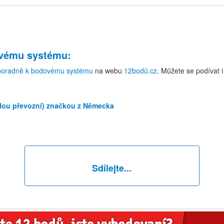
ovému systému
:
poradně k bodovému systému
na webu
12bodů.cz
. Můžete se podívat 
šlou převozní) značkou z Německa
Sdílejte...