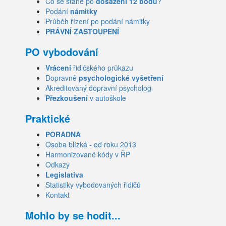
Co se stane po
dosažení 12 bodů
?
Podání
námitky
Průběh řízení po podání námitky
PRÁVNÍ ZASTOUPENÍ
PO vybodování
Vrácení
řidičského průkazu
Dopravně
psychologické vyšetření
Akreditovaný dopravní psycholog
Přezkoušení
v autoškole
Praktické
PORADNA
Osoba blízká - od roku 2013
Harmonizované kódy v ŘP
Odkazy
Legislativa
Statistiky vybodovaných řidičů
Kontakt
Mohlo by se hodit...