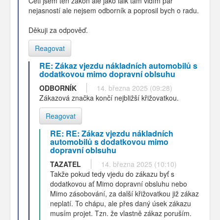
Četl jsem ten zákon ale jako laik tam vidím pár
nejasností ale nejsem odborník a poprosil bych o radu.
Děkuji za odpověď.
Reagovat
RE: Zákaz vjezdu nákladních automobilů s
dodatkovou mimo dopravní oblsuhu
ODBORNÍK
14. března 2025 (09:28)
Zákazová značka končí nejbližší křižovatkou.
Reagovat
RE: RE: Zákaz vjezdu nákladních
automobilů s dodatkovou mimo
dopravní oblsuhu
TAZATEL
14. března 2025 (10:10)
Takže pokud tedy vjedu do zákazu byť s
dodatkovou ať Mimo dopravní obsluhu nebo
Mimo zásobování, za další křižovatkou již zákaz
neplatí. To chápu, ale přes daný úsek zákazu
musím projet. Tzn. že vlastně zákaz poruším.