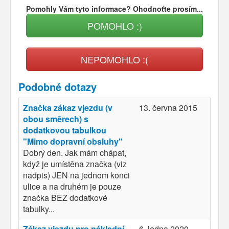
Pomohly Vám tyto informace? Ohodnoťte prosím...
POMOHLO :)
NEPOMOHLO :(
Podobné dotazy
Značka zákaz vjezdu (v
13. června 2015
obou směrech) s
dodatkovou tabulkou
"Mimo dopravní obsluhy"
Dobrý den. Jak mám chápat,
když je umístěna značka (viz
nadpis) JEN na jednom konci
ulice a na druhém je pouze
značka BEZ dodatkové
tabulky...
Zákaz vjezdu pro nákladní
6. ledna 2020