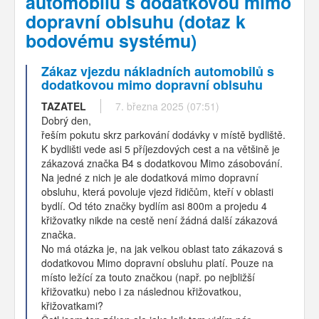
automobilů s dodatkovou mimo
dopravní oblsuhu (dotaz k
bodovému systému)
Zákaz vjezdu nákladních automobilů s
dodatkovou mimo dopravní oblsuhu
TAZATEL
7. března 2025 (07:51)
Dobrý den,
řeším pokutu skrz parkování dodávky v místě bydliště.
K bydlišti vede asi 5 příjezdových cest a na většině je
zákazová značka B4 s dodatkovou Mimo zásobování.
Na jedné z nich je ale dodatková mimo dopravní
obsluhu, která povoluje vjezd řidičům, kteří v oblasti
bydlí. Od této značky bydlím asi 800m a projedu 4
křižovatky nikde na cestě není žádná další zákazová
značka.
No má otázka je, na jak velkou oblast tato zákazová s
dodatkovou Mimo dopravní obsluhu platí. Pouze na
místo ležící za touto značkou (např. po nejbližší
křižovatku) nebo i za následnou křižovatkou,
křižovatkami?