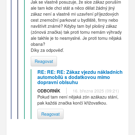
Jak se vlastně posuzuje, že sice zákaz poruším
ale tam kde chci stát a něco dělat žádný jiný
zákaz není a vlastně mi uzavření příjezdových
cest znemožní parkovat u bydliště, firmy nebo
navštívit známé? Kdyby tam byl plošný zákaz
(zónová značka) tak proti tomu nemám výhrady
ale takhle je to nesmyslné. Je proti tomu nějaká
obana?
Díky za odpověď.
Reagovat
RE: RE: RE: Zákaz vjezdu nákladních
automobilů s dodatkovou mimo
dopravní oblsuhu
ODBORNÍK
16. března 2025 (09:21)
Pokud tam není nějaká zón azákazu stání,
pak každá značka končí křižovatkou.
Reagovat