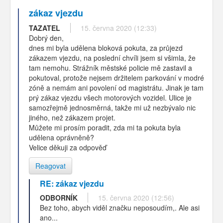
zákaz vjezdu
TAZATEL
15. června 2020 (12:33)
Dobrý den,
dnes mi byla udělena bloková pokuta, za průjezd
zákazem vjezdu, na poslední chvíli jsem si všimla, že
tam nemohu. Strážník městské policie mě zastavil a
pokutoval, protože nejsem držitelem parkování v modré
zóně a nemám ani povolení od magistrátu. Jinak je tam
prý zákaz vjezdu všech motorových vozidel. Ulice je
samozřejmě jednosměrná, takže mi už nezbývalo nic
jiného, než zákazem projet.
Můžete mi prosím poradit, zda mi ta pokuta byla
udělena oprávněně?
Velice děkuji za odpověď
Reagovat
RE: zákaz vjezdu
ODBORNÍK
15. června 2020 (12:56)
Bez toho, abych viděl značku neposoudím,. Ale asi
ano...