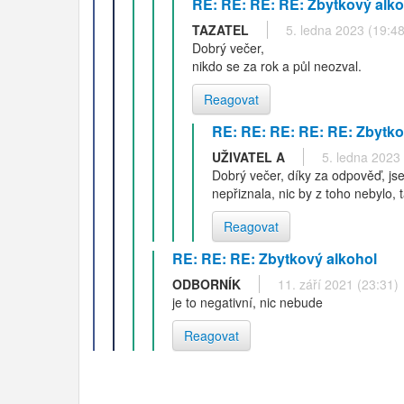
RE: RE: RE: RE: Zbytkový alko
TAZATEL
5. ledna 2023 (19:48
Dobrý večer,
nikdo se za rok a půl neozval.
Reagovat
RE: RE: RE: RE: RE: Zbytko
UŽIVATEL A
5. ledna 2023
Dobrý večer, díky za odpověď, js
nepřiznala, nic by z toho nebylo,
Reagovat
RE: RE: RE: Zbytkový alkohol
ODBORNÍK
11. září 2021 (23:31)
je to negativní, nic nebude
Reagovat