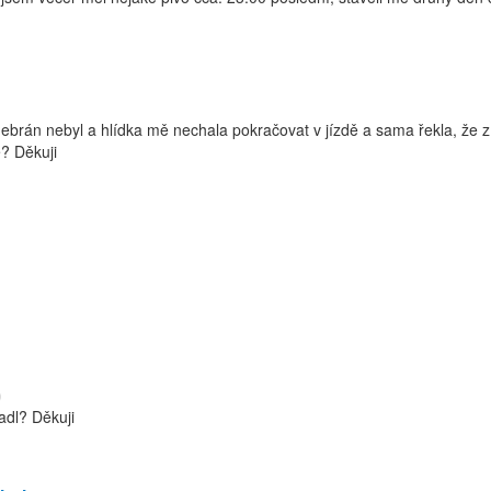
odebrán nebyl a hlídka mě nechala pokračovat v jízdě a sama řekla, že 
e? Děkuji
)
adl? Děkuji