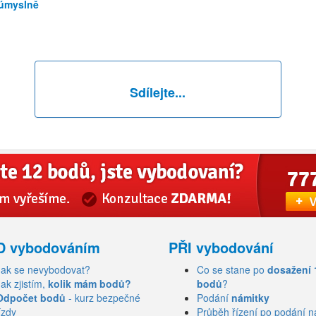
-úmyslně
Sdílejte...
D vybodováním
PŘI vybodování
Jak se nevybodovat?
Co se stane po
dosažení 
Jak zjistím,
kolik mám bodů?
bodů
?
Odpočet bodů
- kurz bezpečné
Podání
námitky
ízdy
Průběh řízení po podání n