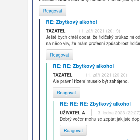
Reagovat
RE: Zbytkový alkohol
TAZATEL
11. září 2021 (20:19)
Ještě bych chtěl dodat, že řidičský průkaz mi 
na něco vliv, že mám profesní způsobilost řidič
Reagovat
RE: RE: Zbytkový alkohol
TAZATEL
11. září 2021 (20:20)
Ale právní řízení muselo být zahájeno.
Reagovat
RE: RE: RE: Zbytkový alkohol
UŽIVATEL A
3. ledna 2023 (22:27
Dobrý večer mohu se zeptat jak jste dop
Reagovat