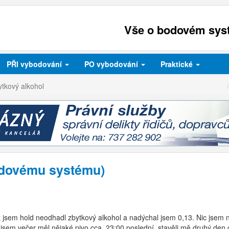
Vše o bodovém syst
PŘI
vybodování
PO
vybodování
Praktické
tkový alkohol
bodovému systému)
ž jsem hold neodhadl zbytkový alkohol a nadýchal jsem 0,13. Nic jsem 
sem večer měl nějaké pivo cca. 23:00 poslední, stavěli mě druhý den c