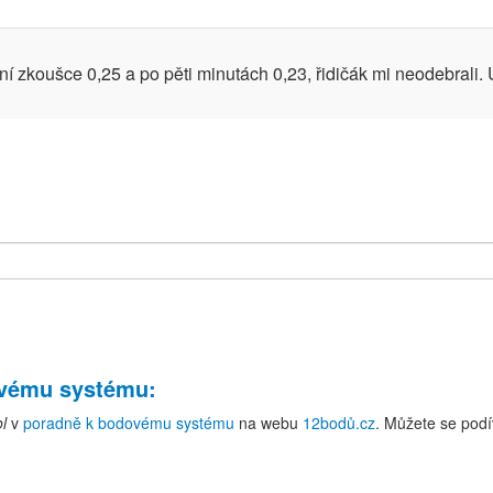
vní zkoušce 0,25 a po pěti minutách 0,23, řidičák mi neodebrali.
ovému systému
:
ol
v
poradně k bodovému systému
na webu
12bodů.cz
. Můžete se podí