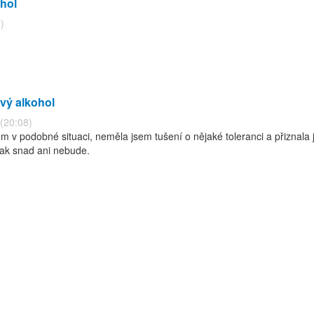
hol
)
vý alkohol
 (20:08)
em v podobné situaci, neměla jsem tušení o nějaké toleranci a přiznala
 tak snad ani nebude.