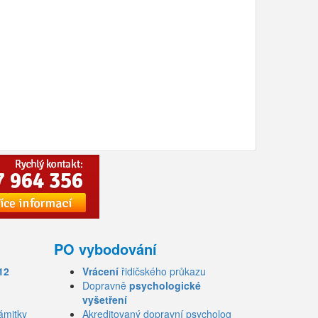
PO vybodování
12
Vrácení
řidičského průkazu
Dopravně
psychologické
vyšetření
ámitky
Akreditovaný dopravní psycholog