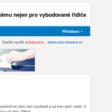
ému nejen pro vybodované řidiče
Přihlášení
Zvažte využití
autokamery
...
www.auto-kamera.cz
neodmítl se vším sem souhlasil a na krev jsem nešel. V
ca v 9 ráno. Děkuji