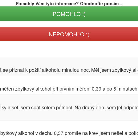
Pomohly Vám tyto informace? Ohodnoťte prosím...
POMOHLO :)
NEPOMOHLO :(
 se přiznal k požití alkoholu minulou noc. Měl jsem zbytkový alko
měřen zbytkový alkohol při prvním měření 0,39 a po 5 minutách 
odky a šel jsem spát kolem půlnoci. Na druhý den jsem jel odpo
bytkový alkohol v dechu 0,37 promile na krev jsem nešel a polic