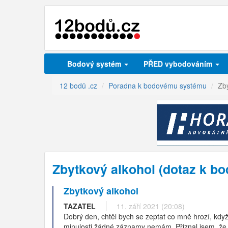
Bodový systém
PŘED vybodováním
12 bodů .cz
Poradna k bodovému systému
Zby
Zbytkový alkohol (dotaz k 
Zbytkový alkohol
TAZATEL
11. září 2021 (20:08)
Dobrý den, chtěl bych se zeptat co mně hrozí, kdy
minulosti žádné záznamy nemám. Přiznal jsem, že j