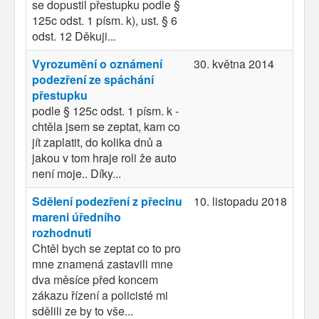
se dopustil přestupku podle §
125c odst. 1 písm. k), ust. § 6
odst. 12 Děkuji...
Vyrozumění o oznámení
30. května 2014
podezření ze spáchání
přestupku
podle § 125c odst. 1 písm. k -
chtěla jsem se zeptat, kam co
jít zaplatit, do kolika dnů a
jakou v tom hraje roli že auto
není moje.. Díky...
Sdělení podezření z přecinu
10. listopadu 2018
mareni úředního
rozhodnuti
Chtěl bych se zeptat co to pro
mne znamená zastavili mne
dva měsíce před koncem
zákazu řízení a policisté mi
sdělili ze by to vše...