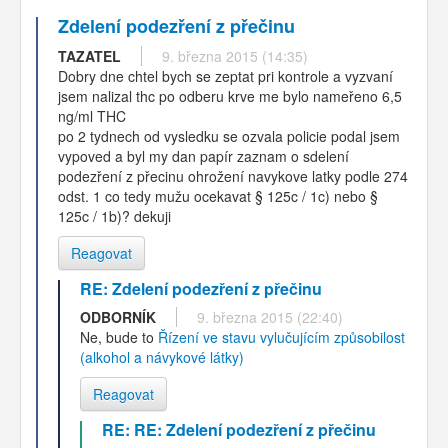
Zdelení podezření z přečinu
TAZATEL
9. března 2015 (14:35)
Dobry dne chtel bych se zeptat pri kontrole a vyzvaní
jsem nalizal thc po odberu krve me bylo nameřeno 6,5
ng/ml THC
po 2 tydnech od vysledku se ozvala policie podal jsem
vypoved a byl my dan papír zaznam o sdelení
podezření z přecinu ohrožení navykove latky podle 274
odst. 1 co tedy mužu ocekavat § 125c / 1c) nebo §
125c / 1b)? dekuji
Reagovat
RE: Zdelení podezření z přečinu
ODBORNÍK
9. března 2015 (22:40)
Ne, bude to
Řízení ve stavu vylučujícím způsobilost
(alkohol a návykové látky)
Reagovat
RE: RE: Zdelení podezření z přečinu