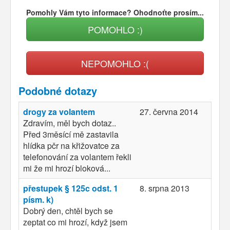
Pomohly Vám tyto informace? Ohodnoťte prosím...
POMOHLO :)
NEPOMOHLO :(
Podobné dotazy
drogy za volantem
27. června 2014
Zdravím, měl bych dotaz..
Před 3měsící mě zastavila
hlídka pčr na křižovatce za
telefonování za volantem řekli
mi že mi hrozí bloková...
přestupek § 125c odst. 1
8. srpna 2013
písm. k)
Dobrý den, chtěl bych se
zeptat co mi hrozí, když jsem