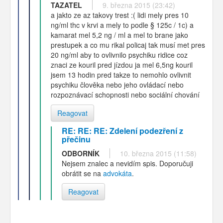
TAZATEL
9. března 2015 (23:42)
a jakto ze az takovy trest :( lidi mely pres 10
ng/ml thc v krvi a mely to podle § 125c / 1c) a
kamarat mel 5,2 ng / ml a mel to brane jako
prestupek a co mu rikal policaj tak musí met pres
20 ng/ml aby to ovlivnilo psychiku ridice coz
znaci ze kouril pred jízdou ja mel 6,5ng kouril
jsem 13 hodin pred takze to nemohlo ovlivnit
psychiku člověka nebo jeho ovládací nebo
rozpoznávací schopnosti nebo sociální chování
Reagovat
RE: RE: RE: Zdelení podezření z
přečinu
ODBORNÍK
10. března 2015 (11:58)
Nejsem znalec a nevidím spis. Doporučuji
obrátit se na
advokáta
.
Reagovat