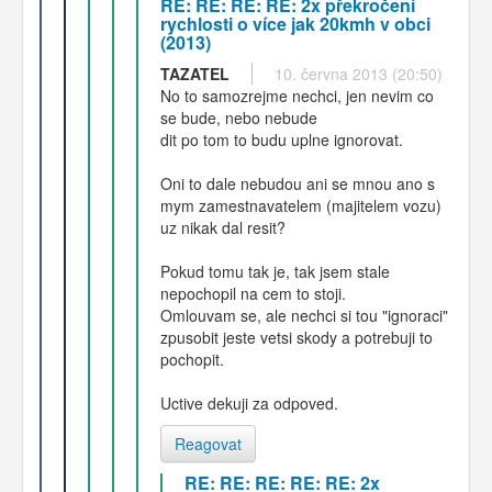
RE: RE: RE: RE: 2x překročení
rychlosti o více jak 20kmh v obci
(2013)
TAZATEL
10. června 2013 (20:50)
No to samozrejme nechci, jen nevim co
se bude, nebo nebude
dit po tom to budu uplne ignorovat.
Oni to dale nebudou ani se mnou ano s
mym zamestnavatelem (majitelem vozu)
uz nikak dal resit?
Pokud tomu tak je, tak jsem stale
nepochopil na cem to stoji.
Omlouvam se, ale nechci si tou "ignoraci"
zpusobit jeste vetsi skody a potrebuji to
pochopit.
Uctive dekuji za odpoved.
Reagovat
RE: RE: RE: RE: RE: 2x