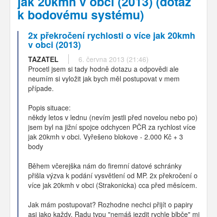
jak 20kmh v obci (2013) (dotaz
k bodovému systému)
2x překročení rychlosti o více jak 20kmh
v obci (2013)
TAZATEL
6. června 2013 (21:46)
Procetl jsem si tady hodně dotazu a odpovědi ale
neumím si vyložit jak bych měl postupovat v mem
případe.
Popis situace:
někdy letos v lednu (nevím jestli před novelou nebo po)
jsem byl na jižní spojce odchycen PČR za rychlost více
jak 20kmh v obci. Vyřešeno blokove - 2.000 Kč + 3
body
Během včerejška nám do firemní datové schránky
přišla výzva k podání vysvětlení od MP. 2x překročení o
více jak 20kmh v obci (Strakonicka) cca před měsícem.
Jak mám postupovat? Rozhodne nechci přijít o papiry
asi jako každy. Radu typu "nemáš jezdit rychle blbče" mi