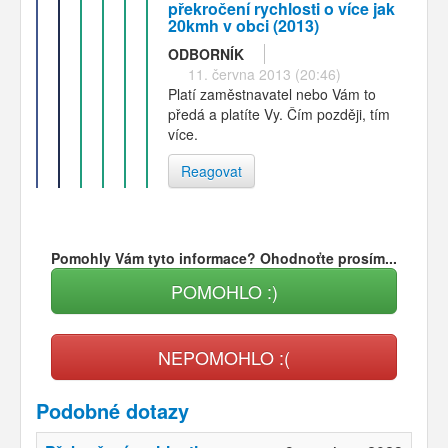
překročení rychlosti o více jak
20kmh v obci (2013)
ODBORNÍK
11. června 2013 (20:46)
Platí zaměstnavatel nebo Vám to
předá a platíte Vy. Čím později, tím
více.
Reagovat
Pomohly Vám tyto informace? Ohodnoťte prosím...
POMOHLO :)
NEPOMOHLO :(
Podobné dotazy