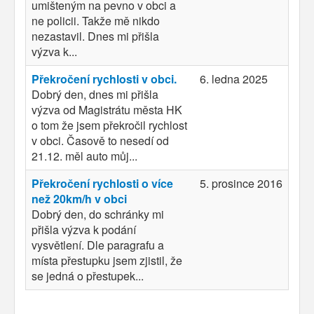
umišteným na pevno v obci a
ne policii. Takže mě nikdo
nezastavil. Dnes mi přišla
výzva k...
Překročení rychlosti v obci.
6. ledna 2025
Dobrý den, dnes mi přišla
výzva od Magistrátu města HK
o tom že jsem překročil rychlost
v obci. Časově to nesedí od
21.12. měl auto můj...
Překročení rychlosti o více
5. prosince 2016
než 20km/h v obci
Dobrý den, do schránky mi
přišla výzva k podání
vysvětlení. Dle paragrafu a
místa přestupku jsem zjistil, že
se jedná o přestupek...