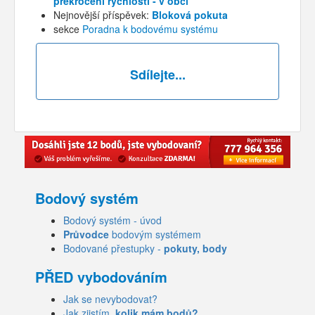
překročení rychlosti - v obci
Nejnovější příspěvek:
Bloková pokuta
sekce
Poradna k bodovému systému
Sdílejte...
Bodový systém
Bodový systém - úvod
Průvodce
bodovým systémem
Bodované přestupky -
pokuty, body
PŘED vybodováním
Jak se nevybodovat?
Jak zjistím,
kolik mám bodů?