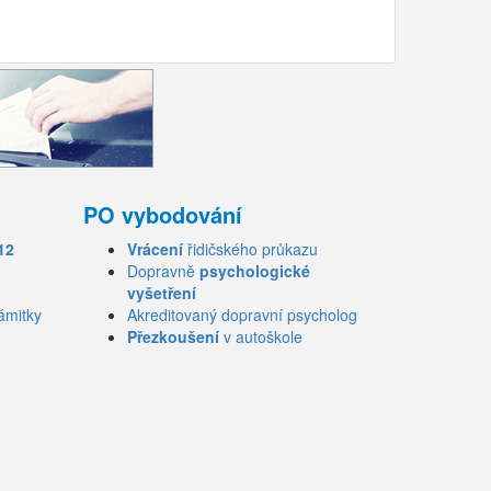
PO vybodování
12
Vrácení
řidičského průkazu
Dopravně
psychologické
vyšetření
ámitky
Akreditovaný dopravní psycholog
Přezkoušení
v autoškole