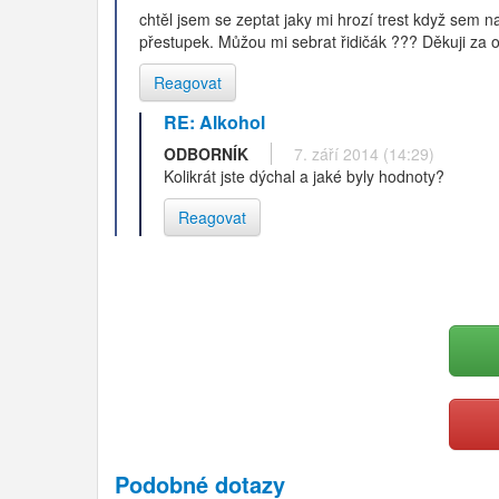
chtěl jsem se zeptat jaky mi hrozí trest když sem 
přestupek. Můžou mi sebrat řidičák ??? Děkuji za
Reagovat
RE: Alkohol
ODBORNÍK
7. září 2014 (14:29)
Kolikrát jste dýchal a jaké byly hodnoty?
Reagovat
Podobné dotazy