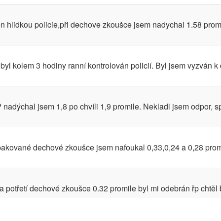
n hlidkou policie,při dechove zkoušce jsem nadychal 1.58 prom
 byl kolem 3 hodiny ranní kontrolován policií. Byl jsem vyzván 
nadýchal jsem 1,8 po chvíli 1,9 promile. Nekladl jsem odpor, s
opakované dechové zkoušce jsem nafoukal 0,33,0,24 a 0,28 pro
potřetí dechové zkoušce 0.32 promile byl mi odebrán řp chtěl b