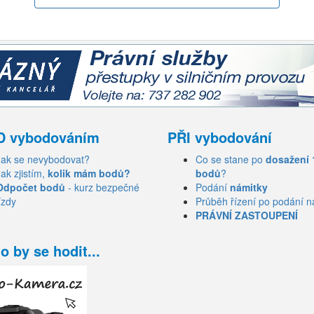
D vybodováním
PŘI vybodování
Jak se nevybodovat?
Co se stane po
dosažení 
Jak zjistím,
kolik mám bodů?
bodů
?
Odpočet bodů
- kurz bezpečné
Podání
námitky
ízdy
Průběh řízení po podání n
PRÁVNÍ ZASTOUPENÍ
o by se hodit...