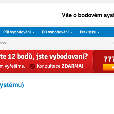
Vše o bodovém syst
PŘI
vybodování
PO
vybodování
Praktické
ohol
systému)