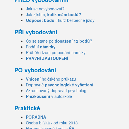
Jak se nevybodovat?
Jak zjistím,
kolik mám bodů?
Odpočet bodů
- kurz bezpečné jízdy
PŘI vybodování
Co se stane po
dosažení 12 bodů
?
Podání
námitky
Průběh řízení po podání námitky
PRÁVNÍ ZASTOUPENÍ
PO vybodování
Vrácení
řidičského průkazu
Dopravně
psychologické vyšetření
Akreditovaný dopravní psycholog
Přezkoušení
v autoškole
Praktické
PORADNA
Osoba blízká - od roku 2013
Harmonizované kódy v ŘP