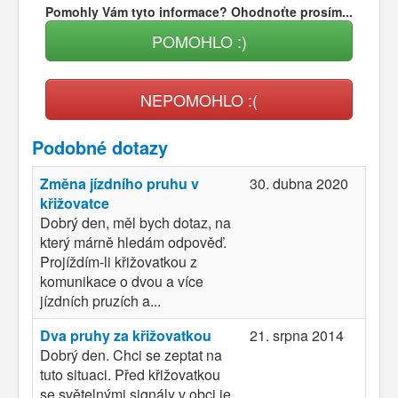
Pomohly Vám tyto informace? Ohodnoťte prosím...
POMOHLO :)
NEPOMOHLO :(
Podobné dotazy
Změna jízdního pruhu v
30. dubna 2020
křižovatce
Dobrý den, měl bych dotaz, na
který márně hledám odpověď.
Projíždím-li křižovatkou z
komunikace o dvou a více
jízdních pruzích a...
Dva pruhy za křižovatkou
21. srpna 2014
Dobrý den. Chci se zeptat na
tuto situaci. Před křižovatkou
se světelnými signály v obci je