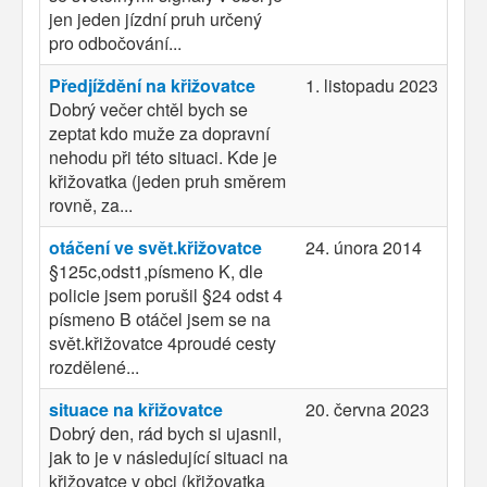
jen jeden jízdní pruh určený
pro odbočování...
Předjíždění na křižovatce
1. listopadu 2023
Dobrý večer chtěl bych se
zeptat kdo muže za dopravní
nehodu při této situaci. Kde je
křižovatka (jeden pruh směrem
rovně, za...
otáčení ve svět.křižovatce
24. února 2014
§125c,odst1,písmeno K, dle
policie jsem porušil §24 odst 4
písmeno B otáčel jsem se na
svět.křižovatce 4proudé cesty
rozdělené...
situace na křižovatce
20. června 2023
Dobrý den, rád bych si ujasnil,
jak to je v následující situaci na
křižovatce v obci (křižovatka