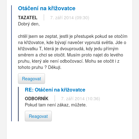
Otáčení na křižovatce
TAZATEL
7. září 2014 (09:30)
Dobrý den,
chtěl jsem se zeptat, jestli je přestupek pokud se otočím
na křižovatce, kde bývají navečer vypnutá světla. Jde o
křižovatku T, která je dvouproudá, kdy jedu přímým
směrem a chci se otočit. Musím proto najet do levého
pruhu, který ale není odbočovací. Mohu se otočit i z
tohoto pruhu ? Děkuji.
Reagovat
RE: Otáčení na křižovatce
ODBORNÍK
7. září 2014 (10:36)
Pokud tam není zákaz, můžete.
Reagovat