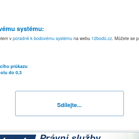
ovému systému
:
ntem
v
poradně k bodovému systému
na webu
12bodů.cz
. Můžete se p
ícího průkazu
olu do 0,3
Sdílejte...