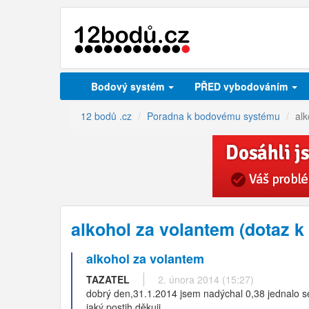
Bodový systém
PŘED vybodováním
12 bodů .cz
Poradna k bodovému systému
alk
alkohol za volantem (dotaz 
alkohol za volantem
TAZATEL
2. února 2014 (15:27)
dobrý den,31.1.2014 jsem nadýchal 0,38 jednalo se 
jaký postih.děkuji