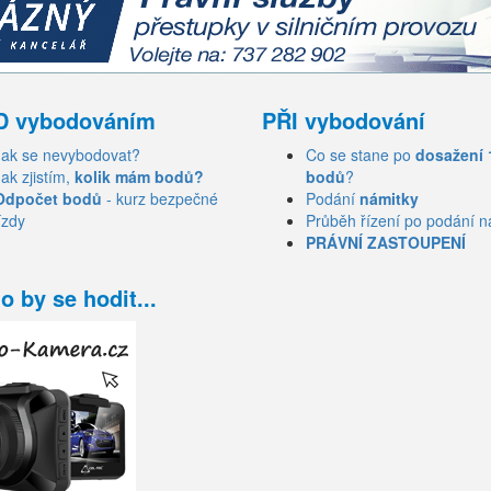
D vybodováním
PŘI vybodování
Jak se nevybodovat?
Co se stane po
dosažení 
Jak zjistím,
kolik mám bodů?
bodů
?
Odpočet bodů
- kurz bezpečné
Podání
námitky
ízdy
Průběh řízení po podání n
PRÁVNÍ ZASTOUPENÍ
o by se hodit...