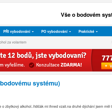
Vše o bodovém syst
PŘI
vybodování
PO
vybodování
Praktické
ohol za volantem
k bodovému systému)
o zbytkový alkohol..řidičák mi ihned vzali.na druhé dýchání jsem měl 0