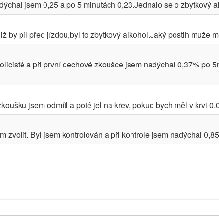
ýchal jsem 0,25 a po 5 minutách 0,23.Jednalo se o zbytkový al
ž by pil před jízdou,byl to zbytkový alkohol.Jaký postih muže mí
policisté a při první dechové zkoušce jsem nadýchal 0,37% po 
oušku jsem odmítl a poté jel na krev, pokud bych měl v krvi 0.0 j
 zvolit. Byl jsem kontrolován a při kontrole jsem nadýchal 0,85 