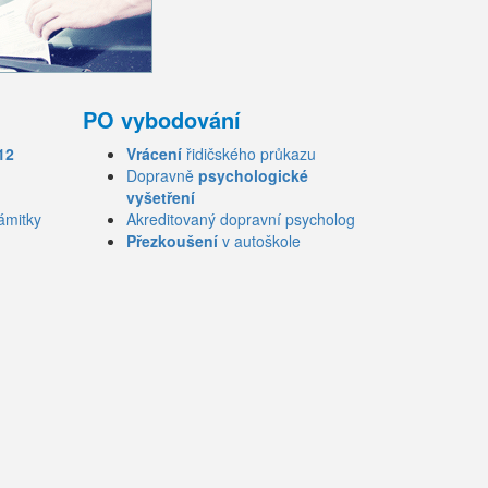
PO vybodování
12
Vrácení
řidičského průkazu
Dopravně
psychologické
vyšetření
ámitky
Akreditovaný dopravní psycholog
Přezkoušení
v autoškole