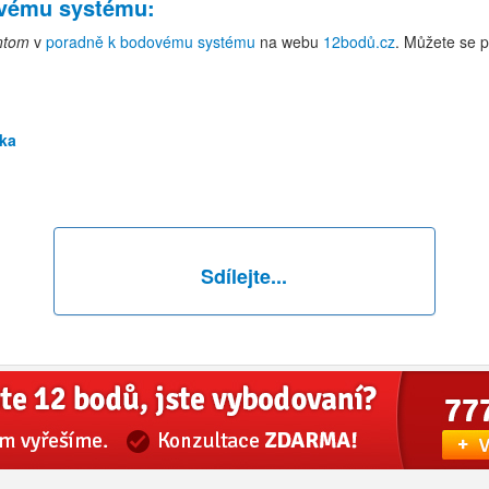
ovému systému
:
antom
v
poradně k bodovému systému
na webu
12bodů.cz
. Můžete se p
zka
Sdílejte...