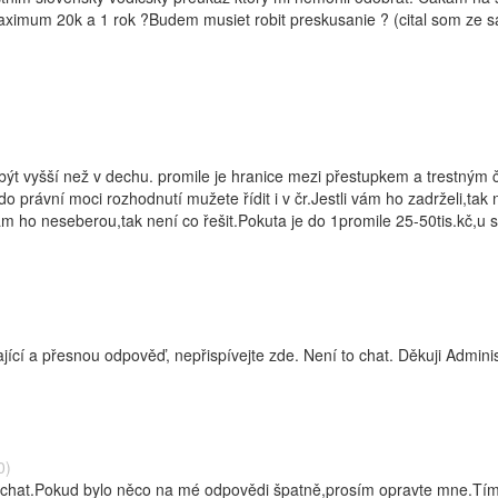
ximum 20k a 1 rok ?Budem musiet robit preskusanie ? (cital som ze sa
uže být vyšší než v dechu. promile je hranice mezi přestupkem a trestný
do právní moci rozhodnutí mužete řídit i v čr.Jestli vám ho zadrželi,ta
ám ho neseberou,tak není co řešit.Pokuta je do 1promile 25-50tis.kč,u s
ící a přesnou odpověď, nepřispívejte zde. Není to chat. Děkuji Adminis
0)
 chat.Pokud bylo něco na mé odpovědi špatně,prosím opravte mne.Tí