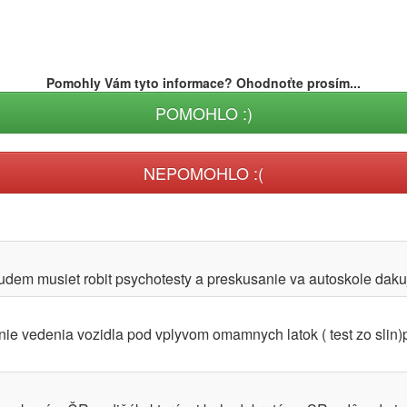
Pomohly Vám tyto informace? Ohodnoťte prosím...
POMOHLO :)
NEPOMOHLO :(
udem musiet robit psychotesty a preskusanie va autoskole dak
nie vedenia vozidla pod vplyvom omamnych latok ( test zo slin)