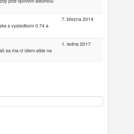
azdy pod vplivom alkoholu
7. března 2014
uske s vysledkom 0.74 a
1. ledna 2017
ali sa ma ci idem ešte na