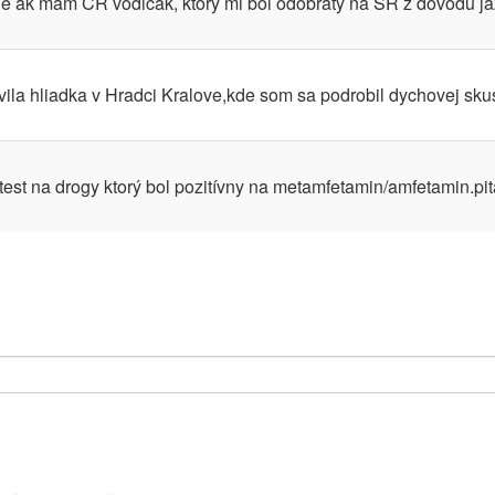
uje ak mám ČR vodičák, ktorý mi bol odobratý na SR z dôvodu j
vila hliadka v Hradci Kralove,kde som sa podrobil dychovej sk
 test na drogy ktorý bol pozitívny na metamfetamin/amfetamin.pit