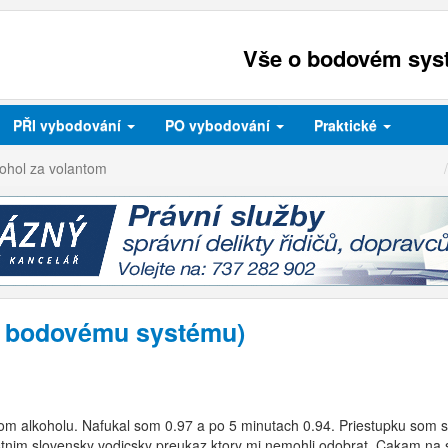
Vše o bodovém syst
PŘI
vybodování
PO
vybodování
Praktické
kohol za volantom
 k bodovému systému)
yvom alkoholu. Nafukal som 0.97 a po 5 minutach 0.94. Priestupku som si
stnim slovensky vodicsky preukaz ktory mi nemohli odobrat. Cakam na s