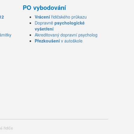
PO vybodování
12
Vrácení
řidičského průkazu
Dopravně
psychologické
vyšetření
ámitky
Akreditovaný dopravní psycholog
Přezkoušení
v autoškole
é řidiče