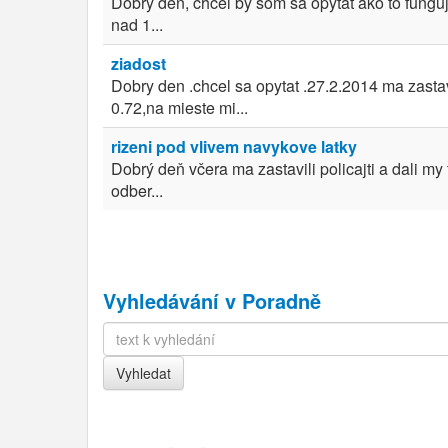
Dobrý deň, chcel by som sa opýtať ako to fung
nad 1...
ziadost
Dobry den .chcel sa opytat .27.2.2014 ma zasta
0.72,na mieste mi...
rizeni pod vlivem navykove latky
Dobrý deň včera ma zastavili policajti a dali my
odber...
Vyhledávání v Poradně