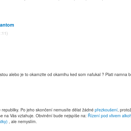
lantom
1:11)
stou alebo je to okamzite od okamihu ked som nafukal ? Plati namna 
 republiky. Po jeho skončení nemusíte dělat žádné
přezkoušení
, proto
se na Vás vztahuje. Obvinění bude nejspíše na:
Řízení pod vlivem alkoh
átky)
, ale nemyslím.