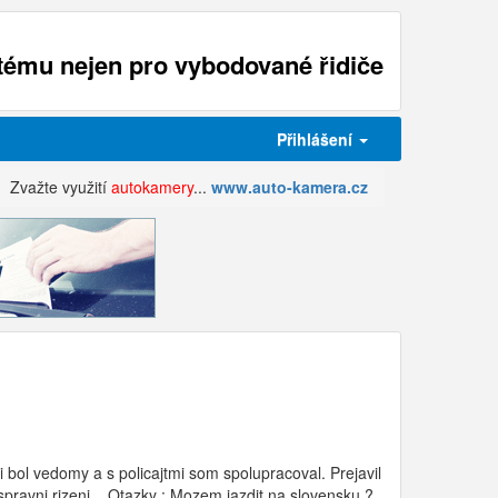
ému nejen pro vybodované řidiče
Přihlášení
Zvažte využití
autokamery
...
www.auto-kamera.cz
 bol vedomy a s policajtmi som spolupracoval. Prejavil
pravni rizeni... Otazky : Mozem jazdit na slovensku ?