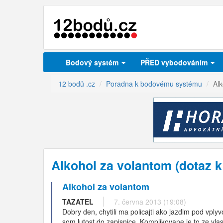
Bodový systém
PŘED vybodováním
12 bodů .cz
Poradna k bodovému systému
Al
Alkohol za volantom (dotaz
Alkohol za volantom
TAZATEL
7. června 2013 (19:08)
Dobry den, chytili ma policajti ako jazdim pod vpl
som lutost do zapisnice. Komplikovane je to ze vla