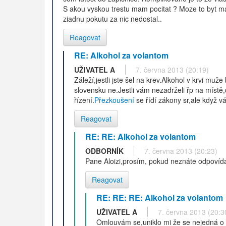
S akou vyskou trestu mam pocitat ? Moze to byt ma
ziadnu pokutu za nic nedostal..
Reagovat
RE: Alkohol za volantom
UŽIVATEL A
7. června 2013 (20:19)
Záleží,jestli jste šel na krev.Alkohol v krvi m
slovensku ne.Jestli vám nezadrželi řp na místě,
řízení.
Přezkoušení
se řídí zákony sr,ale když v
Reagovat
RE: RE: Alkohol za volantom
ODBORNÍK
7. června 2013 (20:23)
Pane Aloizi,prosím, pokud neznáte odpovídaj
Reagovat
RE: RE: RE: Alkohol za volantom
UŽIVATEL A
7. června 2013 (20:3
Omlouvám se,uniklo mi že se nejedná o