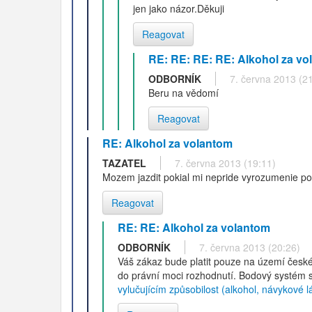
jen jako názor.Děkuji
Reagovat
RE: RE: RE: RE: Alkohol za vo
ODBORNÍK
7. června 2013 (2
Beru na vědomí
Reagovat
RE: Alkohol za volantom
TAZATEL
7. června 2013 (19:11)
Mozem jazdit pokial mi nepride vyrozumenie po
Reagovat
RE: RE: Alkohol za volantom
ODBORNÍK
7. června 2013 (20:26)
Váš zákaz bude platit pouze na území české
do právní moci rozhodnutí. Bodový systém 
vylučujícím způsobilost (alkohol, návykové l