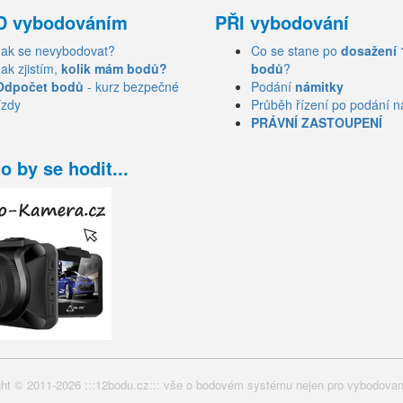
D vybodováním
PŘI vybodování
Jak se nevybodovat?
Co se stane po
dosažení 
Jak zjistím,
kolik mám bodů?
bodů
?
Odpočet bodů
- kurz bezpečné
Podání
námitky
ízdy
Průběh řízení po podání n
PRÁVNÍ ZASTOUPENÍ
o by se hodit...
ht © 2011-2026 :::12bodu.cz::: vše o bodovém systému nejen pro vybodovan