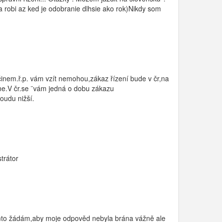
 robi az ked je odobranie dlhsie ako rok)Nikdy som
m činem.ř.p. vám vzít nemohou,zákaz řízení bude v čr,na
k ne.V čr.se ¨vám jedná o dobu zákazu
oudu nižší.
trátor
mto žádám,aby moje odpověd nebyla brána vážně ale