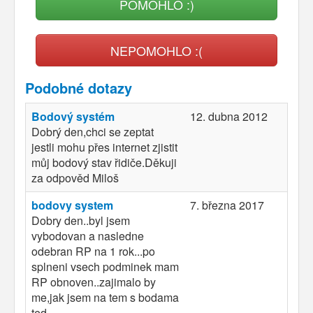
POMOHLO :)
NEPOMOHLO :(
Podobné dotazy
Bodový systém
12. dubna 2012
Dobrý den,chci se zeptat
jestli mohu přes internet zjistit
můj bodový stav řidiče.Děkuji
za odpověd Miloš
bodovy system
7. března 2017
Dobry den..byl jsem
vybodovan a nasledne
odebran RP na 1 rok...po
splneni vsech podminek mam
RP obnoven..zajimalo by
me,jak jsem na tem s bodama
ted...