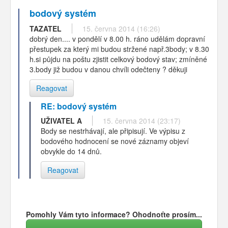
bodový systém
TAZATEL
15. června 2014 (16:26)
dobrý den.... v pondělí v 8.00 h. ráno udělám dopravní
přestupek za který mi budou stržené např.3body; v 8.30
h.si půjdu na poštu zjistit celkový bodový stav; zmíněné
3.body již budou v danou chvíli odečteny ? děkuji
Reagovat
RE: bodový systém
UŽIVATEL A
15. června 2014 (23:17)
Body se nestrhávají, ale připisují. Ve výpisu z
bodového hodnocení se nové záznamy objeví
obvykle do 14 dnů.
Reagovat
Pomohly Vám tyto informace? Ohodnoťte prosím...