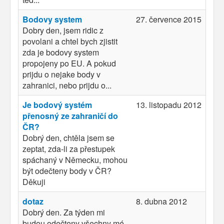
Bodovy system
27. července 2015
Dobry den, jsem ridic z
povolani a chtel bych zjistit
zda je bodovy system
propojeny po EU. A pokud
prijdu o nejake body v
zahranici, nebo prijdu o...
Je bodový systém
13. listopadu 2012
přenosný ze zahraničí do
ČR?
Dobrý den, chtěla jsem se
zeptat, zda-li za přestupek
spáchaný v Německu, mohou
být odečteny body v ČR?
Děkuji
dotaz
8. dubna 2012
Dobrý den. Za týden mi
budou odečteny všechny mé