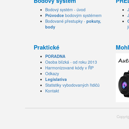
Bodový systém
PŘE
Bodový systém - úvod
Průvodce
bodovým systémem
Bodované přestupky -
pokuty,
body
j
Praktické
Mohl
PORADNA
Osoba blízká - od roku 2013
Harmonizované kódy v ŘP
Odkazy
Legislativa
Statistiky vybodovaných řidičů
Kontakt
Copyrig