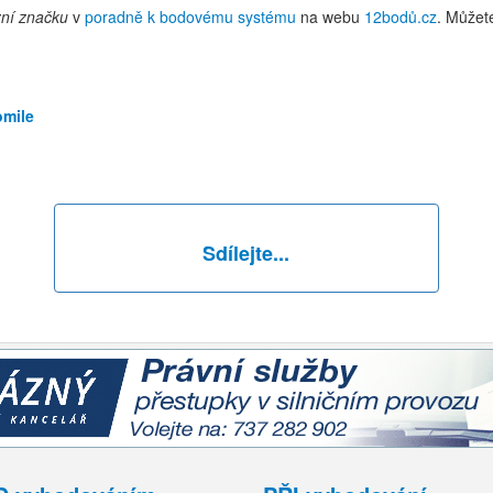
zní značku
v
poradně k bodovému systému
na webu
12bodů.cz
. Můžet
omile
Sdílejte...