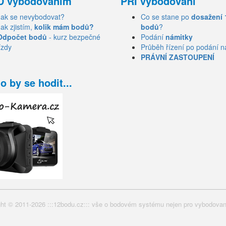
D vybodováním
PŘI vybodování
Jak se nevybodovat?
Co se stane po
dosažení 
Jak zjistím,
kolik mám bodů?
bodů
?
Odpočet bodů
- kurz bezpečné
Podání
námitky
ízdy
Průběh řízení po podání n
PRÁVNÍ ZASTOUPENÍ
o by se hodit...
ht © 2011-2026 :::12bodu.cz::: vše o bodovém systému nejen pro vybodovan