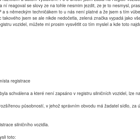
ní reagoval se slovy ze na tohle nesmim jezdit, ze je to nesmysl, prasá
a s německým techničákem to u nás není platné a že jsem s tím vůbec 
ic takového jsem se ale nikde nedočetla, zelená značka vypadá jako vše
istru vozidel, můžete mi prosim vysvětlit co tím myslel a kde toto na
místa registrace
st byla schválena a které není zapsáno v registru silničních vozidel, l
ozšířenou působností, v jehož správním obvodu má žadatel sídlo, za úče
strace silničního vozidla.
sli toto: