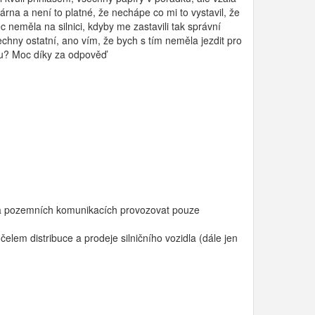
rna a není to platné, že nechápe co mi to vystavil, že
neměla na silnici, kdyby me zastavili tak správní
chny ostatní, ano vím, že bych s tím neměla jezdit pro
jdu? Moc díky za odpověď
ze na pozemních komunikacích provozovat pouze
lem distribuce a prodeje silničního vozidla (dále jen