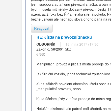
jsem ssebou z auta i onu převozní značku, a pán na 
bych musela mít nějaký dočasný převozní český TP 
řízení, až 2 roky bez ŘP a nějaká šílená pokuta. N
běžné užívání ale nechápu slova onoho pána na reg
Reagovat
RE: Jízda na převozní značku
ODBORNÍK
18. října 2017 (17:30)
Zákon č. 56/2001 Sb.:
§ 38b
Manipulační provoz a jízda z místa prodeje do 
(1) Silniční vozidlo, jehož technická způsobilo
a) na základě povolení obecního úřadu obce s r
„manipulační provoz“), nebo
b) za účelem jízdy z místa prodeje do místa regi
Netuším okolnosti, ale patrně měl úředník na my