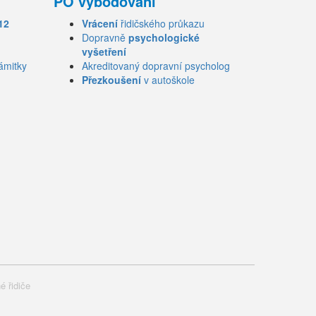
PO vybodování
12
Vrácení
řidičského průkazu
Dopravně
psychologické
vyšetření
ámitky
Akreditovaný dopravní psycholog
Přezkoušení
v autoškole
é řidiče