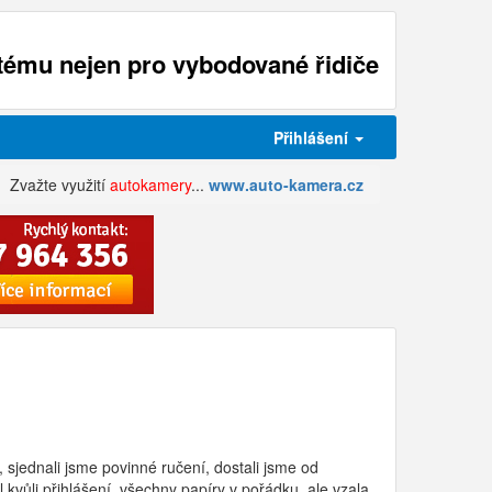
ému nejen pro vybodované řidiče
Přihlášení
Zvažte využití
autokamery
...
www.auto-kamera.cz
 sjednali jsme povinné ručení, dostali jsme od
vůli přihlášení, všechny papíry v pořádku, ale vzala