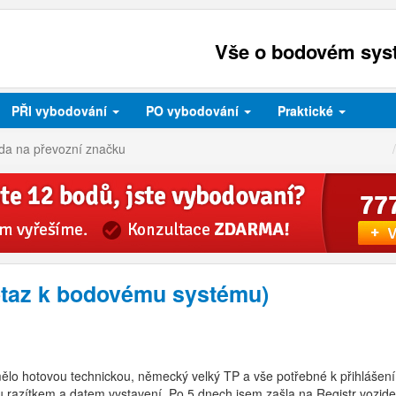
Vše o bodovém syst
PŘI
vybodování
PO
vybodování
Praktické
zda na převozní značku
otaz k bodovému systému)
ělo hotovou technickou, německý velký TP a vše potřebné k přihlášení,
razítkem a datem vystavení. Po 5 dnech jsem zašla na Registr vozidel k