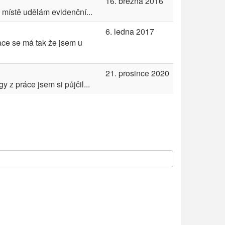
16. března 2016
 místě udělám evidenční...
6. ledna 2017
ace se má tak že jsem u
21. prosince 2020
 z práce jsem si půjčil...