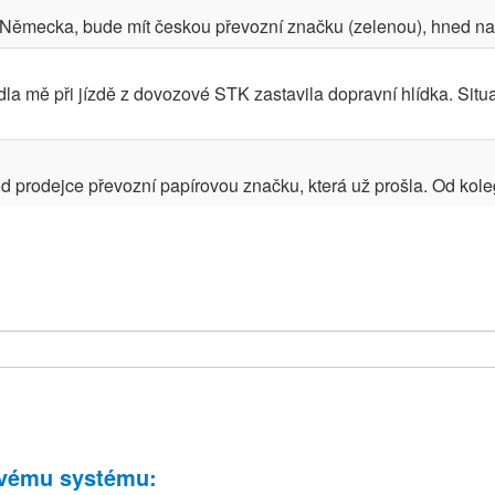
z Německa, bude mít českou převozní značku (zelenou), hned na
a mě při jízdě z dovozové STK zastavila dopravní hlídka. Situ
d prodejce převozní papírovou značku, která už prošla. Od kolegy
ovému systému
: