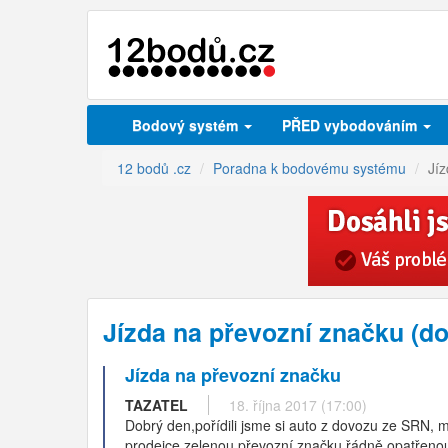
Bodový systém
PŘED vybodováním
12 bodů .cz
Poradna k bodovému systému
Jí
Jízda na převozní značku (d
Jízda na převozní značku
TAZATEL
18. října 2017 (17:00)
Dobrý den,pořídili jsme si auto z dovozu ze SRN, m
prodejce zelenou převozní značku řádně opatřenou 