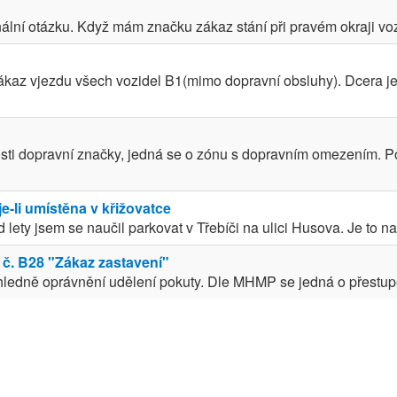
ální otázku. Když mám značku zákaz stání při pravém okraji vozov
Zákaz vjezdu všech vozidel B1(mimo dopravní obsluhy). Dcera jel
ti dopravní značky, jedná se o zónu s dopravním omezením. Pop
e-li umístěna v křižovatce
 lety jsem se naučil parkovat v Třebíči na ulici Husova. Je to n
 č. B28 "Zákaz zastavení"
hledně oprávnění udělení pokuty. Dle MHMP se jedná o přestupe