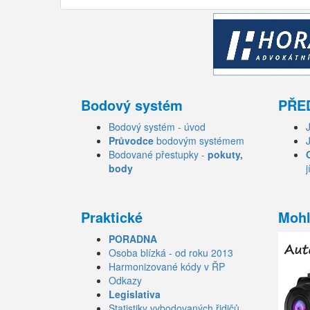
Bodový systém
PŘE
Bodový systém - úvod
Průvodce
bodovým systémem
Bodované přestupky -
pokuty,
body
j
Praktické
Mohl
PORADNA
Osoba blízká - od roku 2013
Harmonizované kódy v ŘP
Odkazy
Legislativa
Statistiky vybodovaných řidičů