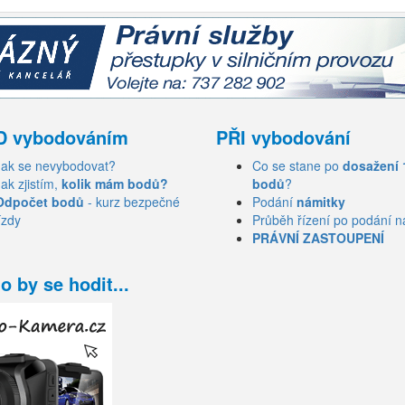
D vybodováním
PŘI vybodování
Jak se nevybodovat?
Co se stane po
dosažení 
Jak zjistím,
kolik mám bodů?
bodů
?
Odpočet bodů
- kurz bezpečné
Podání
námitky
ízdy
Průběh řízení po podání n
PRÁVNÍ ZASTOUPENÍ
o by se hodit...