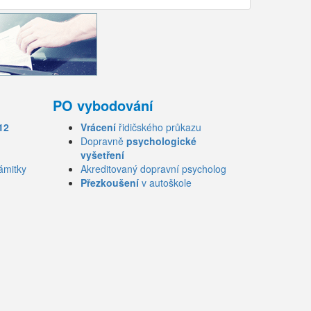
PO vybodování
12
Vrácení
řidičského průkazu
Dopravně
psychologické
vyšetření
ámitky
Akreditovaný dopravní psycholog
Přezkoušení
v autoškole