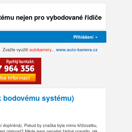
ému nejen pro vybodované řidiče
Přihlášení
Zvažte využití
autokamery
...
www.auto-kamera.cz
 k bodovému systému)
ní doplněná). Pokud by značka byla mimo křižovatku,
 její platnost? Nikde jsem nenašel žádné pravidlo, jak