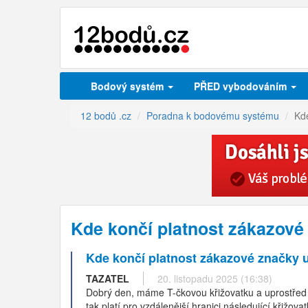
Bodový systém
PŘED vybodováním
12 bodů .cz
Poradna k bodovému systému
Kde
Kde končí platnost zákazové
Kde končí platnost zákazové značky u
TAZATEL
20. listopadu 2025 (16:38)
Dobrý den, máme T-čkovou křižovatku a uprostřed n
tak platí pro vzdálenější hranici následující křižov