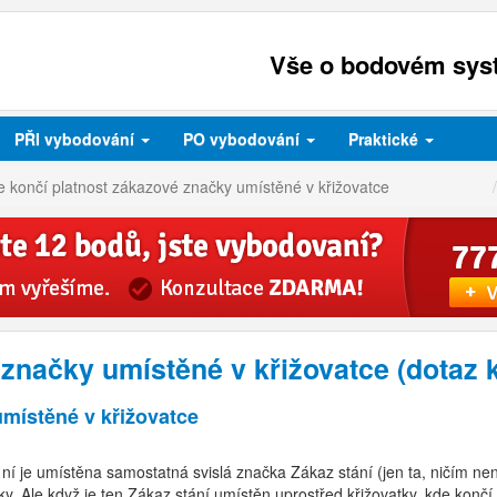
Vše o bodovém syst
PŘI
vybodování
PO
vybodování
Praktické
 končí platnost zákazové značky umístěné v křižovatce
 značky umístěné v křižovatce (dotaz
místěné v křižovatce
í je umístěna samostatná svislá značka Zákaz stání (jen ta, ničím ne
atky. Ale když je ten Zákaz stání umístěn uprostřed křižovatky, kde končí