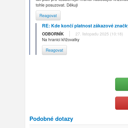
tohle posuzovat. Děkuji
Reagovat
RE: Kde končí platnost zákazové značk
ODBORNÍK
27. listopadu 2025 (10:18)
Na hranici křižovatky
Reagovat
Podobné dotazy