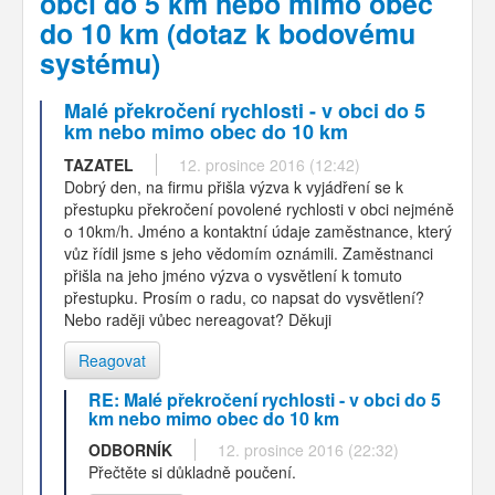
obci do 5 km nebo mimo obec
do 10 km (dotaz k bodovému
systému)
Malé překročení rychlosti - v obci do 5
km nebo mimo obec do 10 km
TAZATEL
12. prosince 2016 (12:42)
Dobrý den, na firmu přišla výzva k vyjádření se k
přestupku překročení povolené rychlosti v obci nejméně
o 10km/h. Jméno a kontaktní údaje zaměstnance, který
vůz řídil jsme s jeho vědomím oznámili. Zaměstnanci
přišla na jeho jméno výzva o vysvětlení k tomuto
přestupku. Prosím o radu, co napsat do vysvětlení?
Nebo raději vůbec nereagovat? Děkuji
Reagovat
RE: Malé překročení rychlosti - v obci do 5
km nebo mimo obec do 10 km
ODBORNÍK
12. prosince 2016 (22:32)
Přečtěte si důkladně poučení.