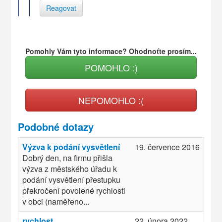
Reagovat
Pomohly Vám tyto informace? Ohodnoťte prosím...
POMOHLO :)
NEPOMOHLO :(
Podobné dotazy
Výzva k podání vysvětlení
19. července 2016
Dobrý den, na firmu přišla
výzva z městského úřadu k
podání vysvětlení přestupku
překročení povolené rychlosti
v obci (naměřeno...
rychlost
22. února 2022