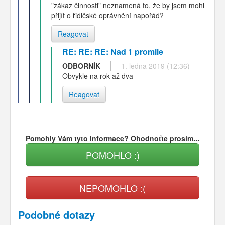
"zákaz činnosti" neznamená to, že by jsem mohl
přijít o řidičské oprávnění napořád?
Reagovat
RE: RE: RE: Nad 1 promile
ODBORNÍK
1. ledna 2019 (12:36)
Obvykle na rok až dva
Reagovat
Pomohly Vám tyto informace? Ohodnoťte prosím...
POMOHLO :)
NEPOMOHLO :(
Podobné dotazy