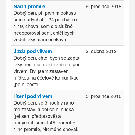
Nad 1 promile
9. prosince 2018
Dobrý den, při prvním pokusu
sem nadýchal 1,24 po chvilce
1,19, choval sem s e slušně
neodporoval sem, chtěl bych
vědět jaký mam očekavat...
Jízda pod vlivem
3. dubna 2018
Dobrý den, chtěl bych se zeptat
jaký trest mě hrozí za řízení pod
vlivem. Byl jsem zastaven
hlídkou na účelové komunikaci
(polní cestě)...
řízení pod vlivem
5. prosince 2016
Dobrý den, ve 3 hodiny ráno
mě zastavila policejní hlídka
(jel sem předpisově) a
nadýchal jsem 1,45, podruhé
1,44 promile, Nicméně choval...