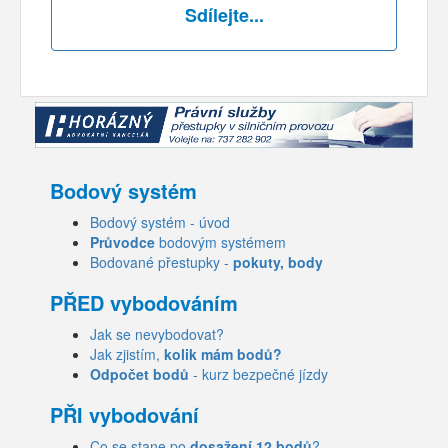
Sdílejte...
Bodový systém
Bodový systém - úvod
Průvodce
bodovým systémem
Bodované přestupky -
pokuty, body
PŘED vybodováním
Jak se nevybodovat?
Jak zjistím,
kolik mám bodů?
Odpočet bodů
- kurz bezpečné jízdy
PŘI vybodování
Co se stane po
dosažení 12 bodů
?