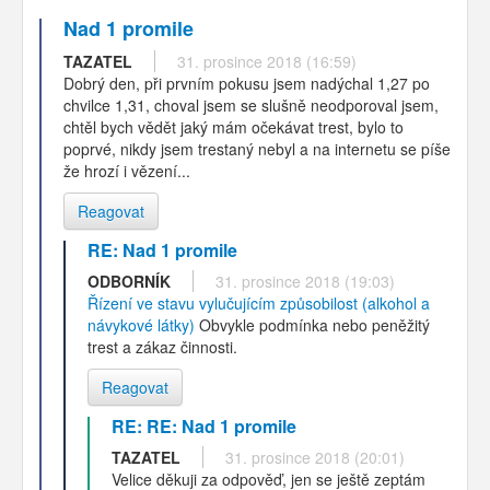
Nad 1 promile
TAZATEL
31. prosince 2018 (16:59)
Dobrý den, při prvním pokusu jsem nadýchal 1,27 po
chvilce 1,31, choval jsem se slušně neodporoval jsem,
chtěl bych vědět jaký mám očekávat trest, bylo to
poprvé, nikdy jsem trestaný nebyl a na internetu se píše
že hrozí i vězení...
Reagovat
RE: Nad 1 promile
ODBORNÍK
31. prosince 2018 (19:03)
Řízení ve stavu vylučujícím způsobilost (alkohol a
návykové látky)
Obvykle podmínka nebo peněžitý
trest a zákaz činnosti.
Reagovat
RE: RE: Nad 1 promile
TAZATEL
31. prosince 2018 (20:01)
Velice děkuji za odpověď, jen se ještě zeptám