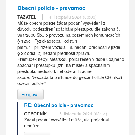
Obecní policie - pravomoc
TAZATEL
4. listopadu 2024 (00:06)
Může obecní policie žádat podání vysvětlení z
důvodu podezdření spáchání přestupku dle zákona č.
361/2000 Sb., o provozu na pozemních komunikacích -
§ 125c - Fyzickáosoba - odst. 1
písm. f - při řízení vozidla - 8. nedání přednosti v jízdě -
§ 22 odst. 2) nedání přednosti zprava.
Přestupek nebyl Městskou policí řešen v době údajného
spáchání přestupku (tzn. na místě) a spácháním
přestupku nedošlo k nehodě ani žádné
škodě. Nespadá tato situace do gesce Policie ČR nikoli
obecní policie?
Reagovat
RE: Obecní policie - pravomoc
ODBORNÍK
5. listopadu 2024 (08:14)
Žádat podání vyxvětlení může, ale projednat
nemůže.