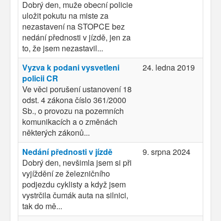
Dobrý den, muže obecní policie
uložit pokutu na miste za
nezastavení na STOPCE bez
nedání přednosti v jízdě, jen za
to, že jsem nezastavil...
Vyzva k podani vysvetleni
24. ledna 2019
policii CR
Ve věci porušení ustanovení 18
odst. 4 zákona číslo 361/2000
Sb., o provozu na pozemních
komunikacích a o změnách
některých zákonů...
Nedání přednosti v jízdě
9. srpna 2024
Dobrý den, nevšimla jsem si při
vyjíždění ze železničního
podjezdu cyklisty a když jsem
vystrčila čumák auta na silnici,
tak do mě...