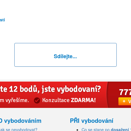
sti
Sdílejte...
D vybodováním
PŘI vybodování
Jak se nevybodovat?
Co se stane po
dosažení 