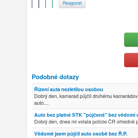
Reagovat
Podobné dotazy
Řízení auta nezletilou osobou
Dobrý den, kamarad půjčil druhému kamarádovi a
auto....
Auto bez platné STK "půjčené" bez vědomí m
Dobrý den, dnes mi volala policie ČR ohledně př
Vědomě jsem půjčil auto osobě bez Ř.P.