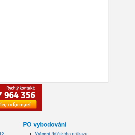
PO vybodování
12
Vrácení
řidičského průkazu