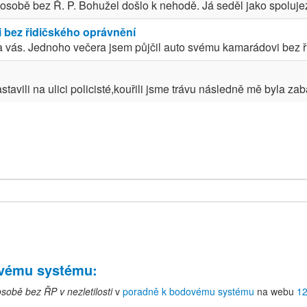
 osobě bez Ř. P. Bohužel došlo k nehodě. Já seděl jako spoluje
i bez řidičského oprávnění
a vás. Jednoho večera jsem půjčil auto svému kamarádovi bez ři
stavili na ulici policisté,kouřili jsme trávu následně mě byla za
ovému systému
:
osobě bez ŘP v nezletilosti
v
poradně k bodovému systému
na webu
12