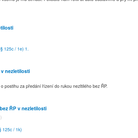
ilosti
§ 125c / 1e) 1.
 nezletilosti
 o postihu za předání řízení do rukou nezltilého bez ŘP.
ez ŘP v nezletilosti
)
§ 125c / 1k)