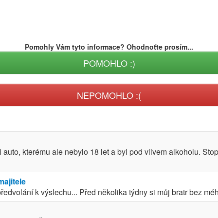
Pomohly Vám tyto informace? Ohodnoťte prosím...
POMOHLO :)
NEPOMOHLO :(
uto, kterému ale nebylo 18 let a byl pod vlivem alkoholu. Stop
ajitele
edvolání k výslechu... Před několika týdny si můj bratr bez mé