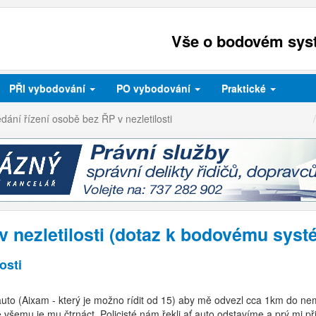
Vše o bodovém syst
PŘI
vybodování
PO
vybodování
Praktické
dání řízení osobě bez ŘP v nezletilosti
v nezletilosti (dotaz k bodovému syst
osti
auto (Aixam - který je možno rídit od 15) aby mě odvezl cca 1km do n
ke všemu je mu čtrnáct. Policisté nám řekli ať auto odstavíme a prý mi p