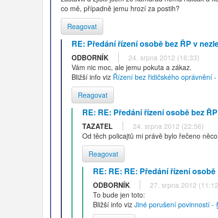
co mě, případně jemu hrozí za postih?
Reagovat
RE: Předání řízení osobě bez ŘP v nezlet
ODBORNÍK
24. srpna 2012 (16:33)
Vám nic moc, ale jemu pokuta a zákaz.
Bližší info viz
Řízení bez řidičského oprávnění - 
Reagovat
RE: RE: Předání řízení osobě bez ŘP v
TAZATEL
24. srpna 2012 (22:56)
Od těch policajtů mi právě bylo řečeno něco
Reagovat
RE: RE: RE: Předání řízení osobě b
ODBORNÍK
27. srpna 2012 (11:12
To bude jen toto:
Bližší info viz
Jiné porušení povinností - 