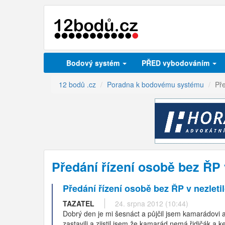
Bodový systém
PŘED vybodováním
12 bodů .cz
Poradna k bodovému systému
Pře
Předání řízení osobě bez ŘP 
Předání řízení osobě bez ŘP v nezletil
TAZATEL
24. srpna 2012 (10:44)
Dobrý den je mi šesnáct a půjčil jsem kamarádovi 
zastavili a zjistil jsem že kamarád nemá řidičák a 