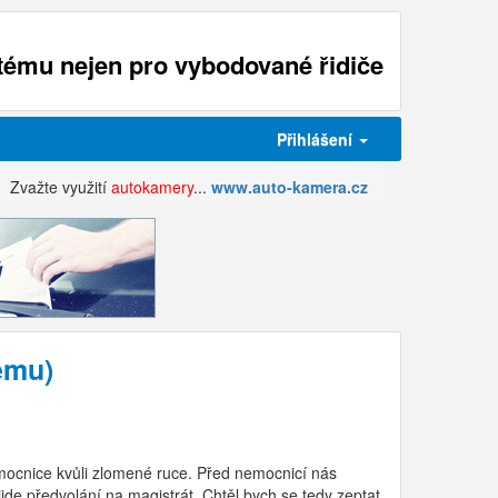
ému nejen pro vybodované řidiče
Přihlášení
Zvažte využití
autokamery
...
www.auto-kamera.cz
ému)
emocnice kvůli zlomené ruce. Před nemocnicí nás
řijde předvolání na magistrát. Chtěl bych se tedy zeptat