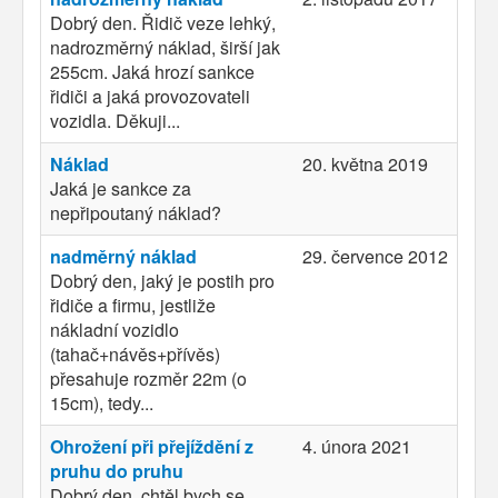
Dobrý den. Řidič veze lehký,
nadrozměrný náklad, širší jak
255cm. Jaká hrozí sankce
řidiči a jaká provozovateli
vozidla. Děkuji...
Náklad
20. května 2019
Jaká je sankce za
nepřipoutaný náklad?
nadměrný náklad
29. července 2012
Dobrý den, jaký je postih pro
řidiče a firmu, jestliže
nákladní vozidlo
(tahač+návěs+přívěs)
přesahuje rozměr 22m (o
15cm), tedy...
Ohrožení při přejíždění z
4. února 2021
pruhu do pruhu
Dobrý den, chtěl bych se