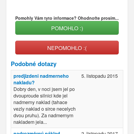
Pomohly Vám tyto informace? Ohodnoťte prosím...
POMOHLO :)
NEPOMOHLO :(
Podobné dotazy
predjizdeni nadmerneho
5. listopadu 2015
nakladu?
Dobry den, v noci jsem jel po
dvouproude silnici kde jel
nadmerny naklad (tahace
vezly naklad o sirce necelych
dvou pruhu). Za nadmernym
nakladem jela...
nadrozměrný náklad
2. listopadu 2017