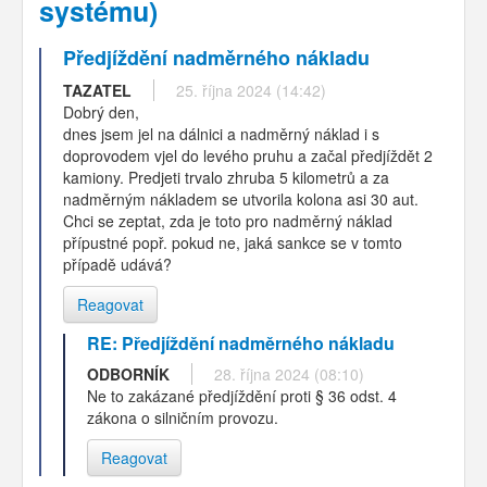
systému)
Předjíždění nadměrného nákladu
TAZATEL
25. října 2024 (14:42)
Dobrý den,
dnes jsem jel na dálnici a nadměrný náklad i s
doprovodem vjel do levého pruhu a začal předjíždět 2
kamiony. Predjeti trvalo zhruba 5 kilometrů a za
nadměrným nákladem se utvorila kolona asi 30 aut.
Chci se zeptat, zda je toto pro nadměrný náklad
přípustné popř. pokud ne, jaká sankce se v tomto
případě udává?
Reagovat
RE: Předjíždění nadměrného nákladu
ODBORNÍK
28. října 2024 (08:10)
Ne to zakázané předjíždění proti § 36 odst. 4
zákona o silničním provozu.
Reagovat