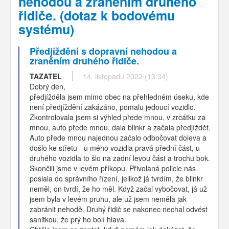
nehodou a zraněním druhého
řidiče. (dotaz k bodovému
systému)
Předjíždění s dopravní nehodou a
zraněním druhého řidiče.
TAZATEL
14. listopadu 2022 (13:34)
Dobrý den,
předjížděla jsem mimo obec na přehledném úseku, kde
není předjíždění zakázáno, pomalu jedoucí vozidlo.
Zkontrolovala jsem si výhled přede mnou, v zrcátku za
mnou, auto přede mnou, dala blinkr a začala předjíždět.
Auto přede mnou najednou začalo odbočovat doleva a
došlo ke střetu - u mého vozidla pravá přední část, u
druhého vozidla to šlo na zadní levou část a trochu bok.
Skončili jsme v levém příkopu. Přivolaná policie nás
poslala do správního řízení, jelikož já tvrdím, že blinkr
neměl, on tvrdí, že ho měl. Když začal vybočovat, já už
jsem byla v levém pruhu, ale už jsem neměla jak
zabránit nehodě. Druhý řidič se nakonec nechal odvést
sanitkou, že prý ho bolí hlava.