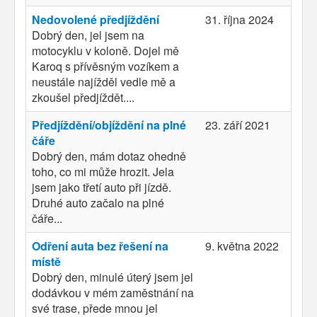
Nedovolené předjíždění
31. října 2024
Dobrý den, jel jsem na
motocyklu v koloně. Dojel mě
Karoq s přívěsným vozíkem a
neustále najížděl vedle mě a
zkoušel předjíždět....
Předjíždění/objíždění na plné
23. září 2021
čáře
Dobrý den, mám dotaz ohedně
toho, co mi může hrozit. Jela
jsem jako třetí auto při jízdě.
Druhé auto začalo na plné
čáře...
Odření auta bez řešení na
9. května 2022
místě
Dobrý den, minulé úterý jsem jel
dodávkou v mém zaměstnání na
své trase, přede mnou jel