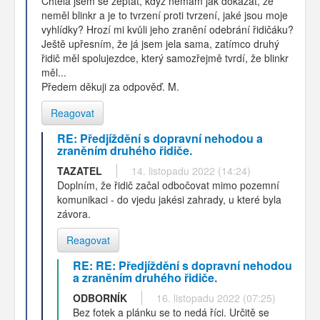
Chtěla jsem se zeptat, když nemám jak dokázat, že
neměl blinkr a je to tvrzení proti tvrzení, jaké jsou moje
vyhlídky? Hrozí mi kvůli jeho zranění odebrání řidičáku?
Ještě upřesním, že já jsem jela sama, zatímco druhý
řidič měl spolujezdce, který samozřejmě tvrdí, že blinkr
měl...
Předem děkuji za odpověď. M.
Reagovat
RE: Předjíždění s dopravní nehodou a
zraněním druhého řidiče.
TAZATEL
14. listopadu 2022 (14:24)
Doplním, že řidič začal odbočovat mimo pozemní
komunikaci - do vjedu jakési zahrady, u které byla
závora.
Reagovat
RE: RE: Předjíždění s dopravní nehodou
a zraněním druhého řidiče.
ODBORNÍK
16. listopadu 2022 (07:25)
Bez fotek a plánku se to nedá říci. Určitě se