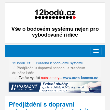
Vše o bodovém systému nejen pro
vybodované řidiče
Menu
12 bodů .cz
Poradna k bodovému systému
Předjíždění s dopravní nehodou a zraněním
druhého řidiče.
Zvažte využití
autokamery
...
www.auto-kamera.cz
Předjíždění s dopravní