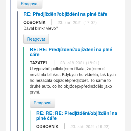
Reagovat
RE: Předjíždění/objíždění na plné čáře
ODBORNÍK
23. září 2021 (17:07)
Dával blinkr vlevo?
Reagovat
RE: RE: Předjíždění/objíždění na plné
čáře
TAZATEL
23. září 2021 (18:21)
U výpovědi policie jsem říkala, že jsem si
nevšimla blinkru. Kdybych ho videěla, tak bych
ho nezačala objíždět/předjíždět. To samé to
druhé auto, co ho objiždejo/předníždělo jako
první.
Reagovat
RE: RE: RE: Předjíždění/objíždění na
plné čáře
ODBORNÍK
23. září 2021 (19:22)