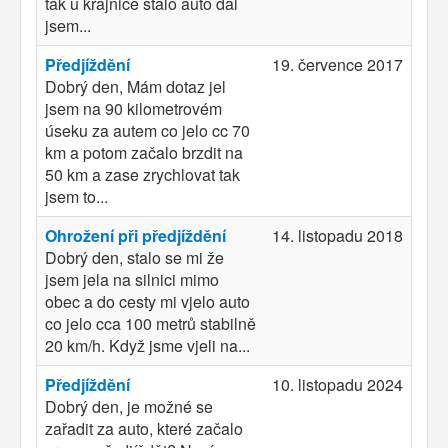
tak u krajnice stalo auto dal
jsem...
Předjíždění
19. července 2017
Dobrý den, Mám dotaz jel
jsem na 90 kilometrovém
úseku za autem co jelo cc 70
km a potom začalo brzdit na
50 km a zase zrychlovat tak
jsem to...
Ohrožení při předjíždění
14. listopadu 2018
Dobrý den, stalo se mi že
jsem jela na silnici mimo
obec a do cesty mi vjelo auto
co jelo cca 100 metrů stabilně
20 km/h. Když jsme vjeli na...
Předjíždění
10. listopadu 2024
Dobrý den, je možné se
zařadit za auto, které začalo