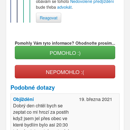
obávám se tohoto
Nedovolené předjíždění
bude třeba
advokát
.
Reagovat
Pomohly Vám tyto informace? Ohodnoťte prosím...
POMOHLO :)
NEPOMOHLO :(
Podobné dotazy
Objíždění
19. března 2021
Dobrý den chtěl bych se
zeptat co mi hrozí za postih
když jsem jel přes obec ve
které bydlím bylo asi 20:30