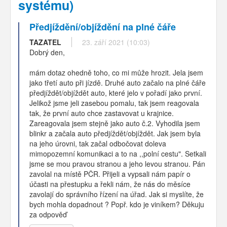
systému)
Předjíždění/objíždění na plné čáře
TAZATEL
23. září 2021 (10:03)
Dobrý den,
mám dotaz ohedně toho, co mi může hrozit. Jela jsem
jako třetí auto při jízdě. Druhé auto začalo na plné čáře
předjíždět/objíždět auto, které jelo v pořadí jako první.
Jelikož jsme jeli zasebou pomalu, tak jsem reagovala
tak, že první auto chce zastavovat u krajnice.
Zareagovala jsem stejně jako auto č.2. Vyhodila jsem
blinkr a začala auto předjíždět/objíždět. Jak jsem byla
na jeho úrovni, tak začal odbočovat doleva
mimopozemní komunikaci a to na ,,polní cestu". Setkali
jsme se mou pravou stranou a jeho levou stranou. Pán
zavolal na místě PČR. Přijeli a vypsali nám papír o
účasti na přestupku a řekli nám, že nás do měsíce
zavolají do správního řízení na úřad. Jak si myslíte, že
bych mohla dopadnout ? Popř. kdo je viníkem? Děkuju
za odpověď