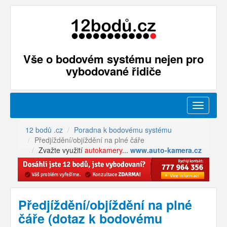
Vše o bodovém systému nejen pro
vybodované řidiče
Menu
12 bodů .cz
Poradna k bodovému systému
Předjíždění/objíždění na plné čáře
Zvažte využití
autokamery
...
www.auto-kamera.cz
Předjíždění/objíždění na plné
čáře (dotaz k bodovému