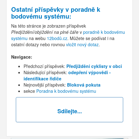
Ostatní příspěvky v
poradně k
bodovému systému
:
Na této stránce je zobrazen příspěvek
Předjíždění/objíždění na plné čáře
v
poradně k bodovému
systému
na webu
12bodů.cz
. Můžete se podívat i na
ostatní dotazy nebo rovnou
vložit nový dotaz
.
Navigace:
Předchozí příspěvek:
Předjíždění cyklisty v obci
Následující příspěvek:
odepření výpovědi -
identifikace řidiče
Nejnovější příspěvek:
Bloková pokuta
sekce
Poradna k bodovému systému
Sdílejte...