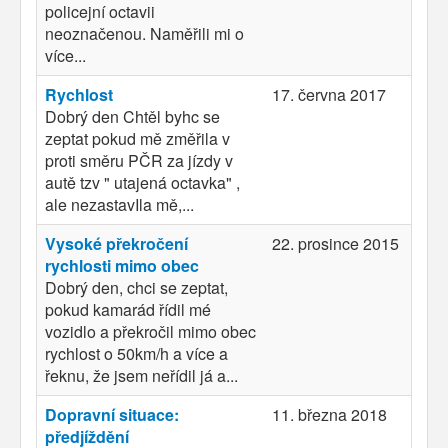
policejní octavii
neoznačenou. Naměřili mi o
více...
Rychlost
17. června 2017
Dobrý den Chtěl byhc se
zeptat pokud mě změřila v
proti směru PČR za jízdy v
autě tzv " utajená octavka" ,
ale nezastavIla mě,...
Vysoké překročení
22. prosince 2015
rychlosti mimo obec
Dobrý den, chci se zeptat,
pokud kamarád řídil mé
vozidlo a překročil mimo obec
rychlost o 50km/h a více a
řeknu, že jsem neřídil já a...
Dopravní situace:
11. března 2018
předjíždění