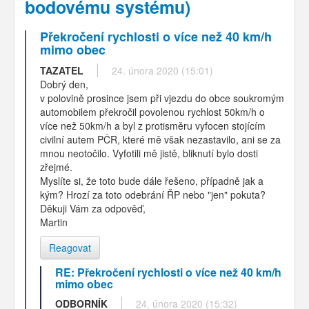
bodovému systému)
Překročení rychlosti o více než 40 km/h
mimo obec
TAZATEL
24. února 2020 (15:01)
Dobrý den,
v polovině prosince jsem při vjezdu do obce soukromým
automobilem překročil povolenou rychlost 50km/h o
více než 50km/h a byl z protisměru vyfocen stojícím
civilní autem PČR, které mě však nezastavilo, ani se za
mnou neotočilo. Vyfotili mě jistě, bliknutí bylo dosti
zřejmé.
Myslíte si, že toto bude dále řešeno, případně jak a
kým? Hrozí za toto odebrání ŘP nebo "jen" pokuta?
Děkuji Vám za odpověď,
Martin
Reagovat
RE: Překročení rychlosti o více než 40 km/h
mimo obec
ODBORNÍK
24. února 2020 (15:32)