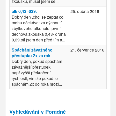
zkoušku, musel jsem se...
alk 0,43 -039.
25. dubna 2016
Dobrý den ,chci se zeptat co
mohu očekávat za dýchnutí
zbytkového alkoholu ,první
dechová zkouška 0,43- druhá
0,39.pil jsem den před tím a...
Spáchání závažného
21. července 2016
přestupku 2x za rok
Dobrý den, pokud spáchám
závažnější přestupek
např.vyšší překročení
rychlosti, vím,že pokud to
spáchám 2x do roka hrozí...
Vyhledávání v Poradně