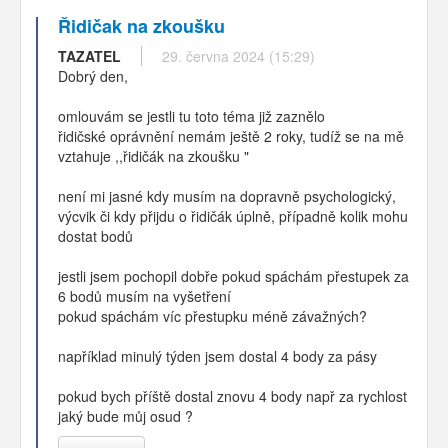
Řidičak na zkoušku
TAZATEL
29. června 2024 (15:29)
Dobrý den,
omlouvám se jestli tu toto téma již zaznělo
řidičské oprávnění nemám ještě 2 roky, tudíž se na mě
vztahuje ,,řidičák na zkoušku "
není mi jasné kdy musím na dopravně psychologický,
výcvik či kdy přijdu o řidičák úplně, případně kolik mohu
dostat bodů
jestli jsem pochopil dobře pokud spáchám přestupek za
6 bodů musím na vyšetření
pokud spáchám víc přestupku méně závažných?
například minulý týden jsem dostal 4 body za pásy
pokud bych příště dostal znovu 4 body např za rychlost
jaký bude můj osud ?