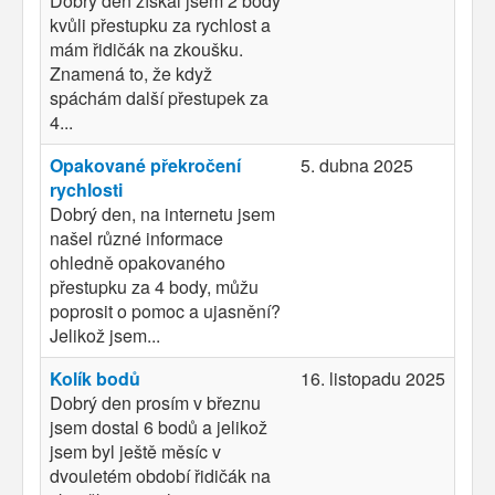
Dobrý den získal jsem 2 body
kvůli přestupku za rychlost a
mám řidičák na zkoušku.
Znamená to, že když
spáchám další přestupek za
4...
Opakované překročení
5. dubna 2025
rychlosti
Dobrý den, na internetu jsem
našel různé informace
ohledně opakovaného
přestupku za 4 body, můžu
poprosit o pomoc a ujasnění?
Jelikož jsem...
Kolík bodů
16. listopadu 2025
Dobrý den prosím v březnu
jsem dostal 6 bodů a jelikož
jsem byl ještě měsíc v
dvouletém období řidičák na