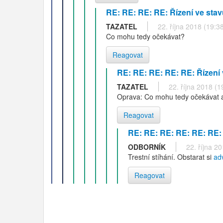
RE: RE: RE: RE: Řízení ve stav
TAZATEL
22. října 2018 (19:3
Co mohu tedy očekávat?
Reagovat
RE: RE: RE: RE: RE: Řízení 
TAZATEL
22. října 2018 (1
Oprava: Co mohu tedy očekávat a
Reagovat
RE: RE: RE: RE: RE: RE: 
ODBORNÍK
22. října 2
Trestní stíhání. Obstarat si
ad
Reagovat