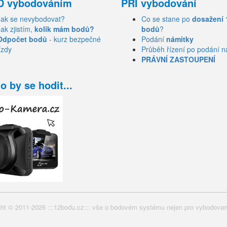
D vybodováním
PŘI vybodování
Jak se nevybodovat?
Co se stane po
dosažení 
Jak zjistím,
kolik mám bodů?
bodů
?
Odpočet bodů
- kurz bezpečné
Podání
námitky
ízdy
Průběh řízení po podání n
PRÁVNÍ ZASTOUPENÍ
o by se hodit...
ht © 2011-2026 :::12bodu.cz::: vše o bodovém systému nejen pro vybodovan