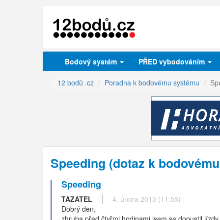
Bodový systém
PŘED vybodováním
12 bodů .cz
Poradna k bodovému systému
Sp
Speeding (dotaz k bodovému
Speeding
TAZATEL
4. února 2013 (11:55)
Dobrý den,
zhruba před čtyřmi hodinami jsem se dopustil jízd