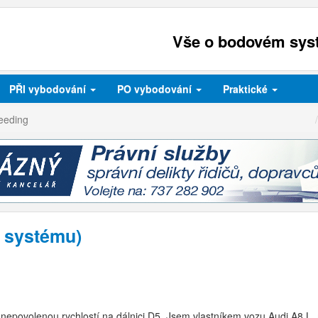
Vše o bodovém syst
PŘI
vybodování
PO
vybodování
Praktické
eeding
 systému)
y nepovolenou rychlostí na dálnici D5. Jsem vlastníkem vozu Audi A8 