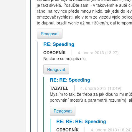
je fakt skvělá. PosuĎte sami - v takovémhle autě č
ráno, na rovince přede mnou nikdo, tak jedu do lev
omezovač rychlosti, ale v tom ze vjezdu vjelo polic
to dupnul, brzdil rychle až na 130km/h, dal tempom
Reagovat
RE: Speeding
ODBORNÍK
4. února 2013 (13:27)
Nestane se nejspíš nic.
Reagovat
RE: RE: Speeding
TAZATEL
4. února 2013 (13:49)
Myslím to tak, že třeba za jak dlouho mi můž
porovnání motorů a parametrů rozumím), ale
Reagovat
RE: RE: RE: Speeding
ODBORNÍK
4. února 2013 (18:24)