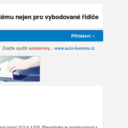
ému nejen pro vybodované řidiče
Přihlášení
Zvažte využití
autokamery
...
www.auto-kamera.cz
L, má motor V12 6.3 FSI. Převodovka je osmistupňová a