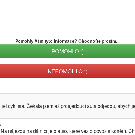
Pomohly Vám tyto informace? Ohodnoťte prosím...
POMOHLO :)
NEPOMOHLO :(
el cyklista. Čekala jsem až protijedoucí auta odjedou, abych j
ci
Na nájezdu na dálnici jelo auto, které vezlo povoz s koněm. Chtě