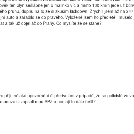
lověk ten plyn sešlápne jen o malinko víc a místo 130 km/h jede už bůhv
ého pruhu, dupnu na to že si zkusím kickdown. Zrychlil jsem až na 247
ejní auto a zařadilo se do pravého. Vyloženě jsem ho předletěl, muselo 
at a tak už dojel až do Prahy. Co myslíte že se stane?
e přijít nějaké upozornění či předvolání v případě, že se policisté ve 
 pouze si zapsali mou SPZ a hodlají to dále řešit?