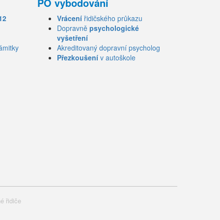
PO vybodování
12
Vrácení
řidičského průkazu
Dopravně
psychologické
vyšetření
ámitky
Akreditovaný dopravní psycholog
Přezkoušení
v autoškole
é řidiče