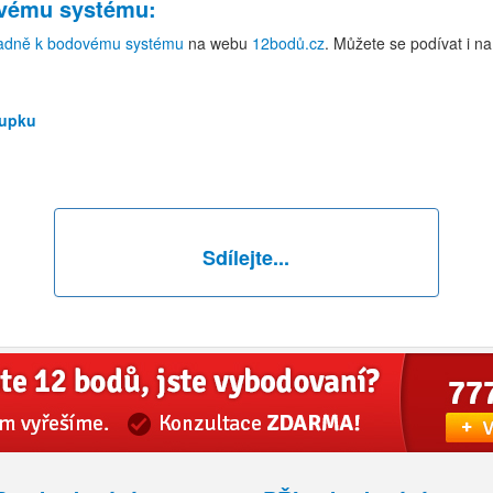
ovému systému
:
adně k bodovému systému
na webu
12bodů.cz
. Můžete se podívat i n
tupku
Sdílejte...