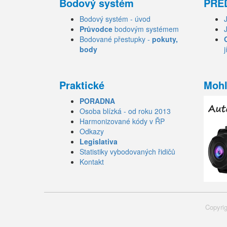
Bodový systém
PŘE
Bodový systém - úvod
Průvodce
bodovým systémem
Bodované přestupky -
pokuty,
body
j
Praktické
Mohl
PORADNA
Osoba blízká - od roku 2013
Harmonizované kódy v ŘP
Odkazy
Legislativa
Statistiky vybodovaných řidičů
Kontakt
Copyrig