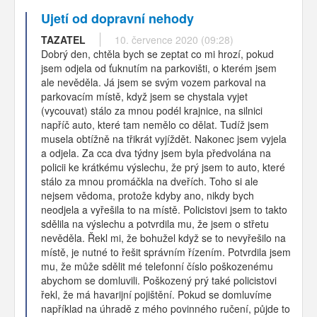
Ujetí od dopravní nehody
TAZATEL
10. července 2020 (09:28)
Dobrý den, chtěla bych se zeptat co mi hrozí, pokud
jsem odjela od ťuknutím na parkovišti, o kterém jsem
ale nevěděla. Já jsem se svým vozem parkoval na
parkovacím místě, když jsem se chystala vyjet
(vycouvat) stálo za mnou podél krajnice, na silnici
napříč auto, které tam nemělo co dělat. Tudíž jsem
musela obtížně na třikrát vyjíždět. Nakonec jsem vyjela
a odjela. Za cca dva týdny jsem byla předvolána na
policii ke krátkému výslechu, že prý jsem to auto, které
stálo za mnou promáčkla na dveřích. Toho si ale
nejsem vědoma, protože kdyby ano, nikdy bych
neodjela a vyřešila to na místě. Policistovi jsem to takto
sdělila na výslechu a potvrdila mu, že jsem o střetu
nevěděla. Řekl mi, že bohužel když se to nevyřešilo na
místě, je nutné to řešit správním řízením. Potvrdila jsem
mu, že může sdělit mé telefonní číslo poškozenému
abychom se domluvili. Poškozený prý také policistovi
řekl, že má havarijní pojištění. Pokud se domluvíme
například na úhradě z mého povinného ručení, půjde to