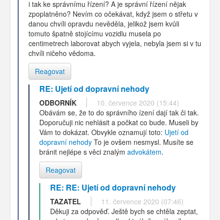
i tak ke správnímu řízení? A je správní řízení nějak
zpoplatněno? Nevím co očekávat, když jsem o střetu v
danou chvíli opravdu nevěděla, jelikož jsem kvůli
tomuto špatně stojícímu vozidlu musela po
centimetrech laborovat abych vyjela, nebyla jsem si v tu
chvíli ničeho vědoma.
Reagovat
RE: Ujetí od dopravní nehody
ODBORNÍK
10. července 2020 (15:44)
Obávám se, že to do správního ízení dají tak či tak.
Doporučuji nic nehlásit a počkat co bude. Museli by
Vám to dokázat. Obvykle oznamují toto:
Ujetí od
dopravní nehody
To je ovšem nesmysl. Musíte se
bránit nejlépe s věci znalým
advokátem
.
Reagovat
RE: RE: Ujetí od dopravní nehody
TAZATEL
11. července 2020 (07:46)
Děkuji za odpověď. Ještě bych se chtěla zeptat,