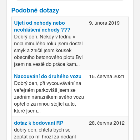
Podobné dotazy
Ujetí od nehody nebo
9. února 2019
neohlášení nehody ???
Dobrý den. Někdy v lednu v
noci minulého roku jsem dostal
smyk a zničil jsem kousek
obecního betonového plotu.Byl
jsem na vestě do práce kam...
Nacouvání do druhého vozu
15. června 2021
Dobrý den, při vycouvávání na
veřejném parkovišti jsem se
zadním nárazníkem svého vozu
opřel o za mnou stojící auto,
které jsem...
dotaz k bodovani RP
28. června 2012
dobry den, chtela bych se
zeptat co mi hrozi za nedani