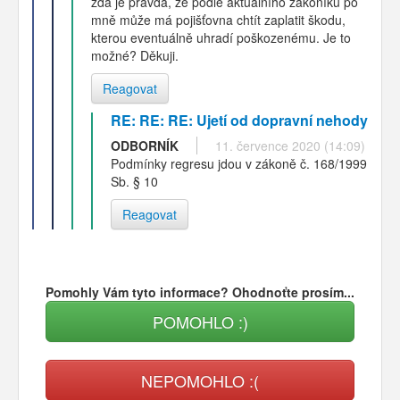
zda je pravda, že podle aktuálního zákoníku po
mně může má pojišťovna chtít zaplatit škodu,
kterou eventuálně uhradí poškozenému. Je to
možné? Děkuji.
Reagovat
RE: RE: RE: Ujetí od dopravní nehody
ODBORNÍK
11. července 2020 (14:09)
Podmínky regresu jdou v zákoně č. 168/1999
Sb. § 10
Reagovat
Pomohly Vám tyto informace? Ohodnoťte prosím...
POMOHLO :)
NEPOMOHLO :(