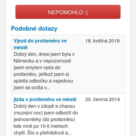
NEPOMOHLO :(
Podobné dotazy
Vjezd do protisměru ve
18. května 2019
městě
Dobrý den, dnes jsem byla v
Německu a v nepozornosti
jsem omylem vjela do
protisměru. jelikož jsem si
spletla odbočku a najednou
jsem se ocitla v...
jízda v protisměru ve městě
20. června 2014
Dobrý den v zácpě a chaosu
(muzejní noc) jsem odbočil do
jednosměrky (do protisměru)
kde mně po 10-ti metrech
chytli. Šlo o přehlédnutí a...