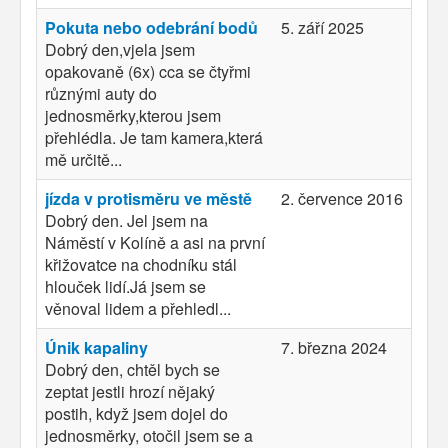
Pokuta nebo odebrání bodů
5. září 2025
Dobrý den,vjela jsem
opakovaně (6x) cca se čtyřmi
různými auty do
jednosměrky,kterou jsem
přehlédla. Je tam kamera,která
mě určitě...
jízda v protisměru ve městě
2. července 2016
Dobrý den. Jel jsem na
Náměstí v Kolíně a asi na první
křižovatce na chodníku stál
hlouček lidí.Já jsem se
věnoval lidem a přehledl...
Únik kapaliny
7. března 2024
Dobrý den, chtěl bych se
zeptat jestli hrozí nějaký
postih, když jsem dojel do
jednosměrky, otočil jsem se a