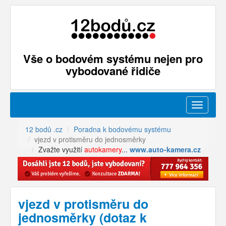
Vše o bodovém systému nejen pro
vybodované řidiče
Menu
12 bodů .cz
Poradna k bodovému systému
vjezd v protisměru do jednosměrky
Zvažte využití
autokamery
...
www.auto-kamera.cz
vjezd v protisměru do
jednosměrky (dotaz k