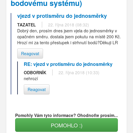
bodovému systému)
vjezd v protisměru do jednosměrky
TAZATEL
22. října 2018 (08:32)
Dobrý den, prosím dnes jsem vjela do jednosměrky v
opačném směru. dostala jsem pokutu na místě 200 Kč.
Hrozí mi za tento přestupek i strhnutí bodů?Děkuji LR
Reagovat
RE: vjezd v protisměru do jednosměrky
ODBORNÍK
22. října 2018 (10:33)
nehrozí
Reagovat
Pomohly Vám tyto informace? Ohodnoťte prosím...
POMOHLO :)