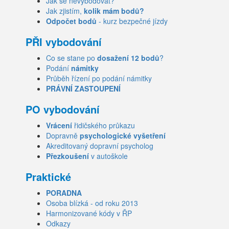
Jak se nevybodovat?
Jak zjistím,
kolik mám bodů?
Odpočet bodů
- kurz bezpečné jízdy
PŘI vybodování
Co se stane po
dosažení 12 bodů
?
Podání
námitky
Průběh řízení po podání námitky
PRÁVNÍ ZASTOUPENÍ
PO vybodování
Vrácení
řidičského průkazu
Dopravně
psychologické vyšetření
Akreditovaný dopravní psycholog
Přezkoušení
v autoškole
Praktické
PORADNA
Osoba blízká - od roku 2013
Harmonizované kódy v ŘP
Odkazy