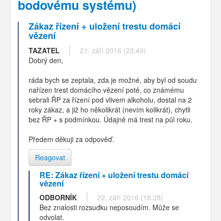
bodovému systému)
Zákaz řízení + uložení trestu domácí
vězení
TAZATEL
21. září 2016 (23:49)
Dobrý den,
ráda bych se zeptala, zda je možné, aby byl od soudu
nařízen trest domácího vězení poté, co známému
sebrali ŘP za řízení pod vlivem alkoholu, dostal na 2
roky zákaz, a již ho několikrát (nevím kolikrát), chytli
bez ŘP + s podmínkou. Údajně má trest na půl roku.
Předem děkuji za odpověď.
Reagovat
RE: Zákaz řízení + uložení trestu domácí
vězení
ODBORNÍK
22. září 2016 (18:28)
Bez znalosti rozsudku neposoudím. Může se
odvolat.