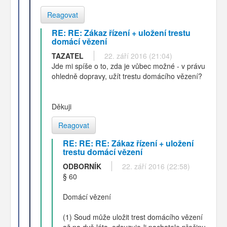
Reagovat
RE: RE: Zákaz řízení + uložení trestu
domácí vězení
TAZATEL
22. září 2016 (21:04)
Jde mi spíše o to, zda je vůbec možné - v právu
ohledně dopravy, užít trestu domácího vězení?
Děkuji
Reagovat
RE: RE: RE: Zákaz řízení + uložení
trestu domácí vězení
ODBORNÍK
22. září 2016 (22:58)
§ 60
Domácí vězení
(1) Soud může uložit trest domácího vězení
až na dvě léta, odsuzuje-li pachatele přečinu,