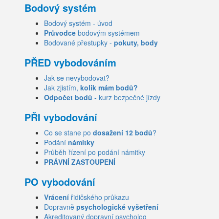
Bodový systém
Bodový systém - úvod
Průvodce
bodovým systémem
Bodované přestupky -
pokuty, body
PŘED vybodováním
Jak se nevybodovat?
Jak zjistím,
kolik mám bodů?
Odpočet bodů
- kurz bezpečné jízdy
PŘI vybodování
Co se stane po
dosažení 12 bodů
?
Podání
námitky
Průběh řízení po podání námitky
PRÁVNÍ ZASTOUPENÍ
PO vybodování
Vrácení
řidičského průkazu
Dopravně
psychologické vyšetření
Akreditovaný dopravní psycholog