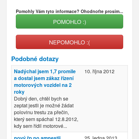
Pomohly Vám tyto informace? Ohodnoťte prosím...
POMOHLO :)
NEPOMOHLO :(
Podobné dotazy
Nadýchal jsem 1,7 promile
10. října 2012
a dostal jsem zákaz řízení
motorových vozidel na 2
roky
Dobrý den, chtěl bych se
zeptat jestli je možné žádat
polovinu trestu za přečin,
který sem spáchal 12.8.2012,
kdy sem řídil motorové...
nový řp po amnestii
25. ledna 2013