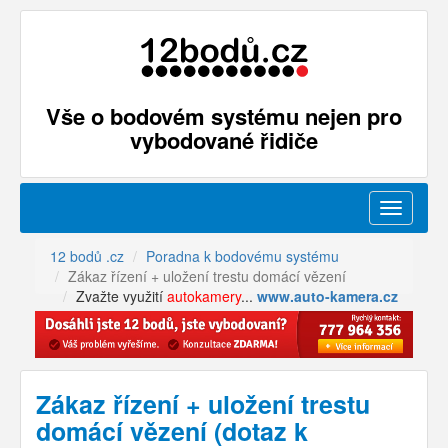
Vše o bodovém systému nejen pro
vybodované řidiče
Menu
12 bodů .cz
Poradna k bodovému systému
Zákaz řízení + uložení trestu domácí vězení
Zvažte využití
autokamery
...
www.auto-kamera.cz
Zákaz řízení + uložení trestu
domácí vězení (dotaz k