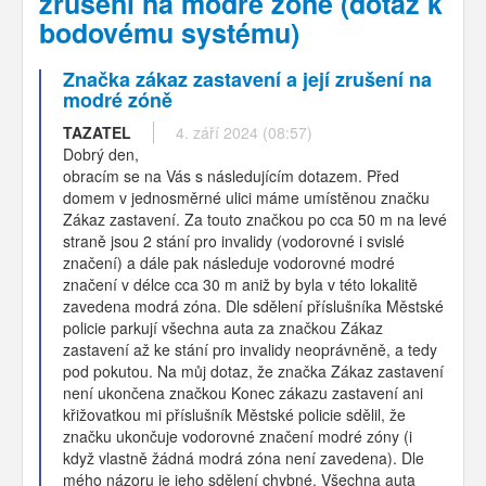
zrušení na modré zóně (dotaz k
bodovému systému)
Značka zákaz zastavení a její zrušení na
modré zóně
TAZATEL
4. září 2024 (08:57)
Dobrý den,
obracím se na Vás s následujícím dotazem. Před
domem v jednosměrné ulici máme umístěnou značku
Zákaz zastavení. Za touto značkou po cca 50 m na levé
straně jsou 2 stání pro invalidy (vodorovné i svislé
značení) a dále pak následuje vodorovné modré
značení v délce cca 30 m aniž by byla v této lokalitě
zavedena modrá zóna. Dle sdělení příslušníka Městské
policie parkují všechna auta za značkou Zákaz
zastavení až ke stání pro invalidy neoprávněně, a tedy
pod pokutou. Na můj dotaz, že značka Zákaz zastavení
není ukončena značkou Konec zákazu zastavení ani
křižovatkou mi příslušník Městské policie sdělil, že
značku ukončuje vodorovné značení modré zóny (i
když vlastně žádná modrá zóna není zavedena). Dle
mého názoru je jeho sdělení chybné. Všechna auta