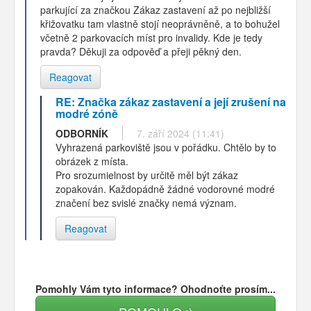
parkující za značkou Zákaz zastavení až po nejbližší
křižovatku tam vlastně stojí neoprávněně, a to bohužel
včetně 2 parkovacích míst pro invalidy. Kde je tedy
pravda? Děkuji za odpověď a přeji pěkný den.
Reagovat
RE: Značka zákaz zastavení a její zrušení na
modré zóně
ODBORNÍK
7. září 2024 (11:41)
Vyhrazená parkoviště jsou v pořádku. Chtělo by to
obrázek z místa.
Pro srozumielnost by určitě měl být zákaz
zopakován. Každopádně žádné vodorovné modré
značení bez svislé značky nemá význam.
Reagovat
Pomohly Vám tyto informace? Ohodnoťte prosím...