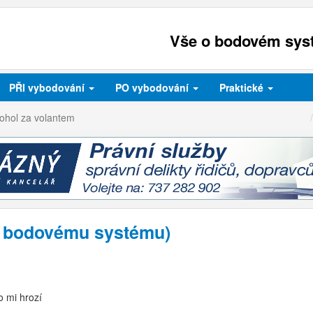
Vše o bodovém syst
PŘI
vybodování
PO
vybodování
Praktické
kohol za volantem
 k bodovému systému)
o mi hrozí