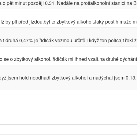
o pět minut později 0.31. Nadále na protialkoholní stanici na B
ž by pil před jízdou,byl to zbytkový alkohol.Jaký postih muže mí
druhá 0,47% je řidičák vezmou určitě i když ten policajt řekl že 
se o zbytkový alkohol..řidičák mi ihned vzali.na druhé dýchání
když jsem hold neodhadl zbytkový alkohol a nadýchal jsem 0,13.