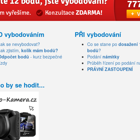
D vybodováním
PŘI vybodování
Jak se nevybodovat?
Co se stane po
dosažení 
Jak zjistím,
kolik mám bodů?
bodů
?
Odpočet bodů
- kurz bezpečné
Podání
námitky
ízdy
Průběh řízení po podání n
PRÁVNÍ ZASTOUPENÍ
o by se hodit...