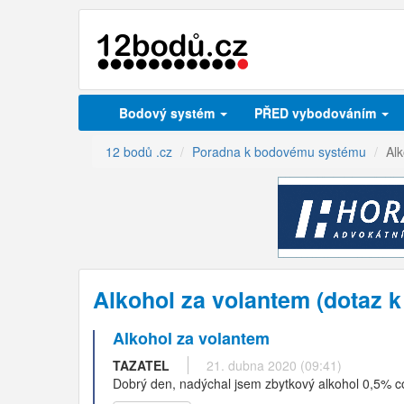
Bodový systém
PŘED vybodováním
12 bodů .cz
Poradna k bodovému systému
Al
Alkohol za volantem (dotaz
Alkohol za volantem
TAZATEL
21. dubna 2020 (09:41)
Dobrý den, nadýchal jsem zbytkový alkohol 0,5% c