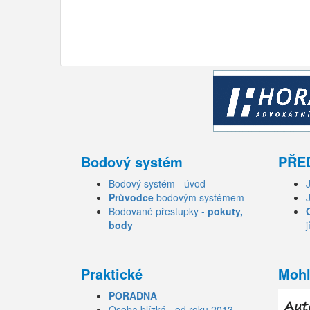
Bodový systém
PŘE
Bodový systém - úvod
Průvodce
bodovým systémem
Bodované přestupky -
pokuty,
body
j
Praktické
Mohl
PORADNA
Osoba blízká - od roku 2013