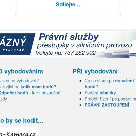
Sdílejte...
D vybodováním
PŘI vybodování
Jak se nevybodovat?
Co se stane po
dosažení 
Jak zjistím,
kolik mám bodů?
bodů
?
Odpočet bodů
- kurz bezpečné
Podání
námitky
ízdy
Průběh řízení po podání n
PRÁVNÍ ZASTOUPENÍ
o by se hodit...