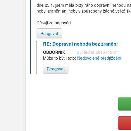
dne 25.1. jsem měla brzy ráno dopravní nehodu na 
nebyl zraněn ani nebyly způsobeny žádné velké škod
Děkuji za odpověď
Reagovat
RE: Dopravní nehoda bez zranění
ODBORNÍK
27. ledna 2016 (12:21)
Může to být i toto:
Nedovolené předjíždění
Reagovat