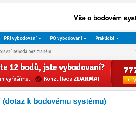
Vše o bodovém syst
PŘI
vybodování
PO
vybodování
Praktické
pravní nehoda bez zranění
í (dotaz k bodovému systému)