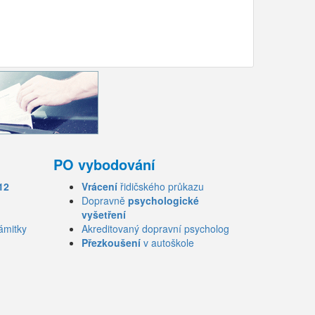
PO vybodování
12
Vrácení
řidičského průkazu
Dopravně
psychologické
vyšetření
ámitky
Akreditovaný dopravní psycholog
Přezkoušení
v autoškole