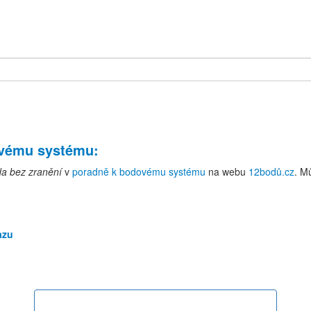
ovému systému
:
a bez zranění
v
poradně k bodovému systému
na webu
12bodů.cz
. M
azu