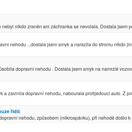
 nebyl nikdo zraněn ani záchranka se nevolala. Dostala jsem po
avni nehodu ...dostala jsem smyk a narazila do stromu nikdo ji
ůsobila dopravní nehodu . Dostala jsem smyk na namrzlé vozo
 a zavinila dopravní nehodu, nabourala protijedoucí auto. Z pr
uze řidič
 dopravní nehodu, způsobem (mikrospánku), při nehodě došlo k 