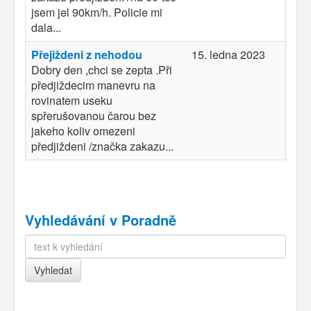
jsem jel 90km/h. Policie mi
dala...
Přejiždeni z nehodou
15. ledna 2023
Dobry den ,chci se zepta .Při
předjiždecim manevru na
rovinatem useku
spřerušovanou čarou bez
jakeho koliv omezeni
předjiždeni /značka zakazu...
Vyhledávání v Poradně