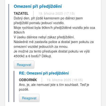
Omezení při předjíždění
TAZATEL
19. března 2025 (17:15)
Dobrý den, při jízdě kamionem po dálnici jsem
předjížděl pomalu jedoucí vozidlo.
Moje rychlost byla 90km/h předjížděné vozidlo jelo cca
80km/h
V úseku dálnice nebyl zákaz předjíždění.
Následně mě zastavila police a dostal jsem pokutu za
omezení vozidel jedoucích za mnou.
Je možné za tento přestupek dostat pokutu ve výši
4500kč a 6 bodů? Děkuji.
Reagovat
RE: Omezení při předjíždění
ODBORNÍK
19. března 2025 (18:05)
Ano, je, ale nemusel jste s tím souhlasit. Teď je
pozdě.
Reagovat