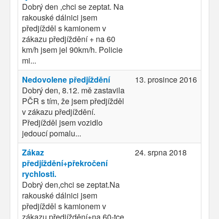
Dobrý den ,chci se zeptat. Na
rakouské dálnici jsem
předjížděl s kamionem v
zákazu předjíždění + na 60
km/h jsem jel 90km/h. Policie
mi...
Nedovolene předjíždění
13. prosince 2016
Dobrý den, 8.12. mě zastavila
PČR s tím, že jsem předjížděl
v zákazu předjíždění.
Předjížděl jsem vozidlo
jedoucí pomalu...
Zákaz
24. srpna 2018
předjíždění+překročení
rychlosti.
Dobrý den,chci se zeptat.Na
rakouské dálnici jsem
předjížděl s kamionem v
zákazu předjíždění+na 60-tce