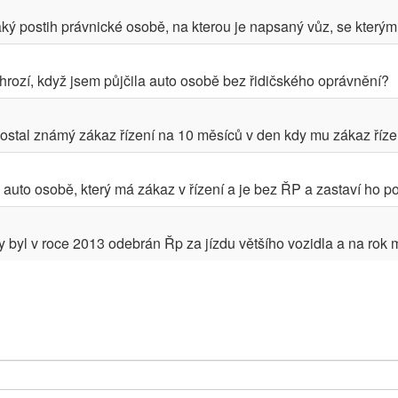
aký postih právnické osobě, na kterou je napsaný vůz, se kterým 
 hrozí, když jsem půjčila auto osobě bez řidičského oprávnění?
ostal známý zákaz řízení na 10 měsíců v den kdy mu zákaz řízení
auto osobě, který má zákaz v řízení a je bez ŘP a zastaví ho pol
 byl v roce 2013 odebrán Řp za jízdu většího vozidla a na rok me