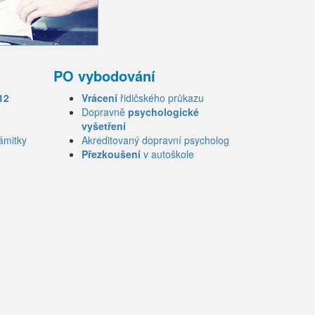
PO vybodování
12
Vrácení
řidičského průkazu
Dopravně
psychologické
vyšetření
ámitky
Akreditovaný dopravní psycholog
Přezkoušení
v autoškole