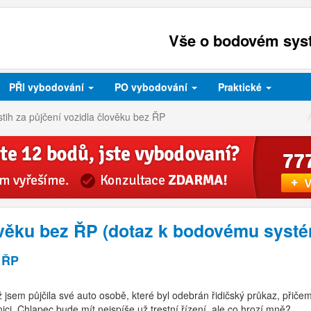
Vše o bodovém syst
PŘI
vybodování
PO
vybodování
Praktické
tih za půjčení vozidla člověku bez ŘP
lověku bez ŘP (dotaz k bodovému syst
z ŘP
 jsem půjčila své auto osobě, které byl odebrán řidičský průkaz, přičem
anici. Chlapec bude mít nejspíše už trestní řízení, ale co hrozí mně?