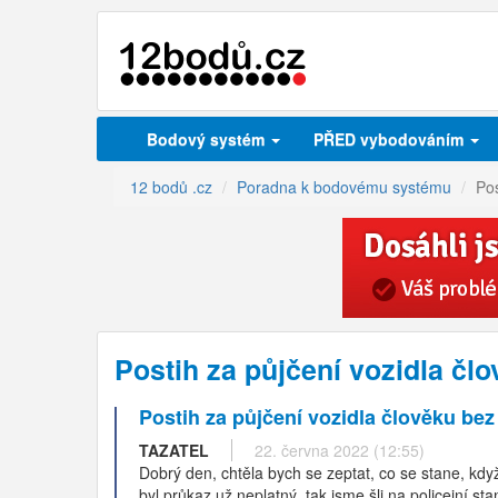
Bodový systém
PŘED vybodováním
12 bodů .cz
Poradna k bodovému systému
Pos
Postih za půjčení vozidla č
Postih za půjčení vozidla člověku be
TAZATEL
22. června 2022 (12:55)
Dobrý den, chtěla bych se zeptat, co se stane, když
byl průkaz už neplatný, tak jsme šli na policejní st