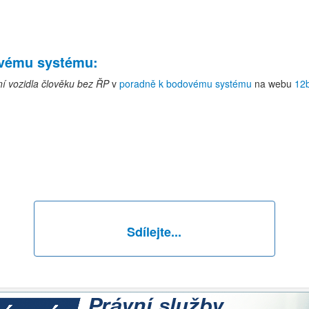
ovému systému
:
ní vozidla člověku bez ŘP
v
poradně k bodovému systému
na webu
12
Sdílejte...