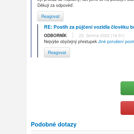
Děkuji za odpověď.
Reagovat
RE: Postih za půjčení vozidla člověku 
ODBORNÍK
22. června 2022 (16:51)
Nejvýše obyčejný přestupek
Jiné porušení povi
Reagovat
Podobné dotazy