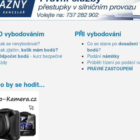
D vybodováním
PŘI vybodování
Jak se nevybodovat?
Co se stane po
dosažení 
Jak zjistím,
kolik mám bodů?
bodů
?
Odpočet bodů
- kurz bezpečné
Podání
námitky
ízdy
Průběh řízení po podání n
PRÁVNÍ ZASTOUPENÍ
o by se hodit...